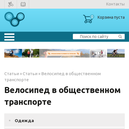
Контакты
0
Корзина пуста
Велосипеды
▼
Тренажеры
▼
Статьи
»
Статьи
»
Велосипед в общественном
Зимние товары
транспорте
Велосипед в общественном
Одежда
транспорте
Одежда