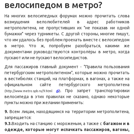
велосипедом в метро?
На многих велосипедных форумах можно прочитать слова
возмущения велолюбителей в адрес работников
метрополитена, не пропустивших их "не показав ни одной
бумажки" через турникеты. С другой стороны, многие пишут,
что им удалось без проблем проехать вместе с велосипедом
в метро. Что ж, попробуем разобраться, какими же
документами руководствуются контролёры в метро, когда
пускают или не пускают велосипедистов.
Для пассажиров главный документ - "Правила пользования
петербургским метрополитеном", которые можно прочитать
в вестибюлях станций, на платформах, в вагонах, а также на
официальном сайте петербургского метрополитена
. Про запрет транспортировки
(
http://www.metro.spb.ru/9.html
)
велосипеда в этих правилах не сказано, однако некоторые
пункты можно при желании применить:
9.
Всем лицам, находящимся на территории метрополитена,
запрещается:
9.3.
Входить на станцию с мороженым, а также с
багажом и в
одежде, которые могут испачкать пассажиров, вагоны,