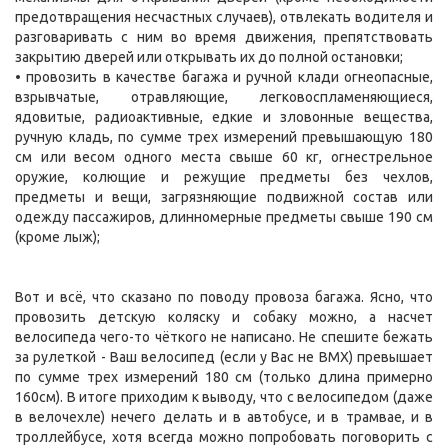
предотвращения несчастных случаев), отвлекать водителя и
разговаривать с ним во время движения, препятствовать
закрытию дверей или открывать их до полной остановки;
• провозить в качестве багажа и ручной клади огнеопасные,
взрывчатые, отравляющие, легковоспламеняющиеся,
ядовитые, радиоактивные, едкие и зловонные вещества,
ручную кладь, по сумме трех измерений превышающую 180
см или весом одного места свыше 60 кг, огнестрельное
оружие, колющие и режущие предметы без чехлов,
предметы и вещи, загрязняющие подвижной состав или
одежду пассажиров, длинномерные предметы свыше 190 см
(кроме лыж);
Вот и всё, что сказано по поводу провоза багажа. Ясно, что
провозить детскую коляску и собаку можно, а насчет
велосипеда чего-то чёткого не написано. Не спешите бежать
за рулеткой - Ваш велосипед (если у Вас не BMX) превышает
по сумме трех измерений 180 см (только длина примерно
160см). В итоге приходим к выводу, что с велосипедом (даже
в велочехле) нечего делать и в автобусе, и в трамвае, и в
троллейбусе, хотя всегда можно попробовать поговорить с