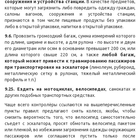
сооружения и устройства станции.
В качестве предметов,
которые могут загрязнить либо повредить одежду граждан,
салоны вагонов, сооружения и устройства станции,
признаются в том числе пищевые продукты без упаковки
либо в открытой упаковке, напитки в открытой упаковке.
9.6.
Провозить громоздкий багаж, сумма измерений которого
по длине, ширине и высоте, а для рулона - по высоте и двум
его диаметрам или осям в основании превышает 200 см, или
длина которого свыше 220 см, а также
любой багаж,
который может привести к травмированию пассажиров
при транспортировке на эскалаторе
(линолеум, рубероид,
металлическую сетку в рулонах, тяжелый металлический
профиль и т.п.)
9.25.
Ездить на мотоциклах, велосипедах
, самокатах и
других подобных транспортных средствах.
Чаще всего контролёры ссылаются на вышеперечисленные
пункты правил: предлагают снять колесо, якобы, чтобы
снизить вероятность того, что велосипед самостоятельно
съедет с эскалатора, просят обмотать велосипед пакетом
или пленкой, во избежании загрязнения одежды окружающих
пассажиров или соглашаются пустить только после