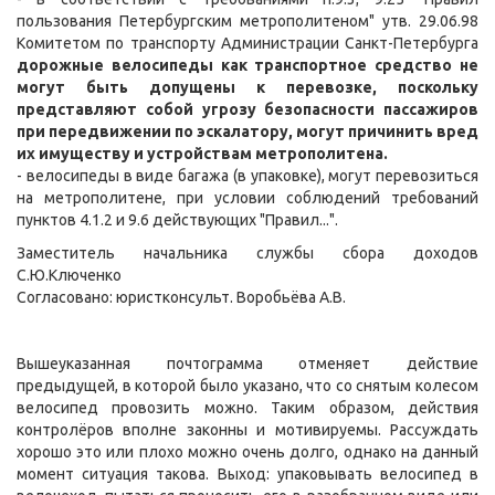
пользования Петербургским метрополитеном" утв. 29.06.98
Комитетом по транспорту Администрации Санкт-Петербурга
дорожные велосипеды как транспортное средство не
могут быть допущены к перевозке, поскольку
представляют собой угрозу безопасности пассажиров
при передвижении по эскалатору, могут причинить вред
их имуществу и устройствам метрополитена.
- велосипеды в виде багажа (в упаковке), могут перевозиться
на метрополитене, при условии соблюдений требований
пунктов 4.1.2 и 9.6 действующих "Правил...".
Заместитель начальника службы сбора доходов
С.Ю.Ключенко
Согласовано: юристконсульт. Воробьёва А.В.
Вышеуказанная почтограмма отменяет действие
предыдущей, в которой было указано, что со снятым колесом
велосипед провозить можно. Таким образом, действия
контролёров вполне законны и мотивируемы. Рассуждать
хорошо это или плохо можно очень долго, однако на данный
момент ситуация такова. Выход: упаковывать велосипед в