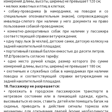
измерений длины, высоты, ширины) не превышает 120 см;
• мелких животных и птиц в клетках;
• собаку-проводника (в наморднике, на поводке и со
специальным опознавательным знаком), сопровождающую
инвалида-слепого при наличии у него документа на право
пользования собакой-проводником;
• комнатно-декоративных собак при наличии у пассажира
соответствующей справки ветучреждения;
• одну пару лыж (в чехлах), детские санки, детскую коляску на
задней накопительной площадке;
• портативный газовый баллон емкостью до десяти литров.
17.2
Провозить согласно тарифу:
• одно место ручной клади, размер которого (по сумме
измерений длины, высоты, ширины) не превышает 180 см;
• охотничьих и служебных собак в намордниках при наличии
поводка и соответствующей справки ветучреждения на
задней накопительной площадке.
18. Пассажиру не разрешается:
• проезжать в городском пассажирском транспорте в
нетрезвом состоянии или в пачкающей одежде, курить,
высовываться из окон, ставить детей или помещать багаж на
сиденья, приводить в действие сигналы тормоза или
механизмы для открывания дверей (кроме необходимости