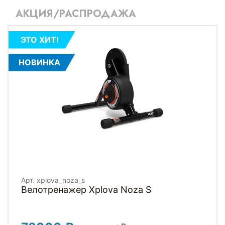
АКЦИЯ/РАСПРОДАЖА
ЭТО ХИТ!
НОВИНКА
Арт. xplova_noza_s
Велотренажер Xplova Noza S