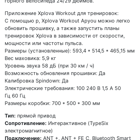
горного велосипеда 24/29 дюймов.
Приложение Xplova Workout для тренировок:
С помощью p, Xplova Workout Apyou можно легко
обновить прошивку, а также запустить планы
тренировок Xplova в зависимости от скорости,
мощности или частоты пульса.
Размеры
(установленные
): 593,4 * 514,5 * 465,15 мм
Вес маховика: 5,9 кг
Уровень звука 58 дБ
(при
30 км / ч)
Возможность обновления прошивки: Да
Калибровка Spindown: Да
Электрические требования: 100 240 В 1,5 А 50
Гц 60 Гц
Размеры коробки: 700 * 500 * 300 мм
Тип:
прямой привод
Сопротивление:
Интерактивное
(TypeSix
электромагнитное)
Подключение:
ANT +, ANT + FE C, Bluetooth Smart