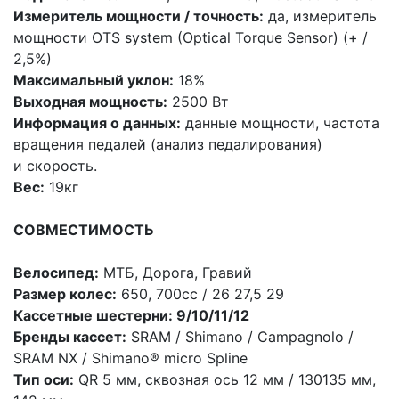
Измеритель мощности / точность:
да, измеритель
мощности OTS system
(Optical
Torque Sensor)
(
+ /
2,5%)
Максимальный уклон:
18%
Выходная мощность:
2500 Вт
Информация о данных:
данные мощности, частота
вращения педалей
(анализ
педалирования)
и скорость.
Вес:
19кг
СОВМЕСТИМОСТЬ
Велосипед:
МТБ, Дорога, Гравий
Размер колес:
650, 700cc / 26 27,5 29
Кассетные шестерни: 9/10/11/12
Бренды кассет:
SRAM / Shimano / Campagnolo /
SRAM NX / Shimano® micro Spline
Тип оси:
QR 5 мм, сквозная ось 12 мм / 130135 мм,