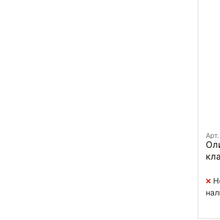
Арт.
Ол
кла
"Ро
Н
нал