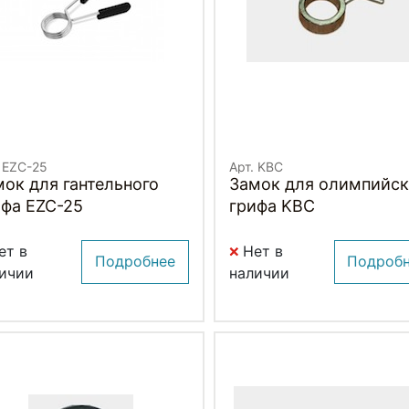
. EZC-25
Арт. KBC
ок для гантельного
Замок для олимпийск
ифа EZC-25
грифа KBC
ет в
Нет в
Подробнее
Подроб
ичии
наличии