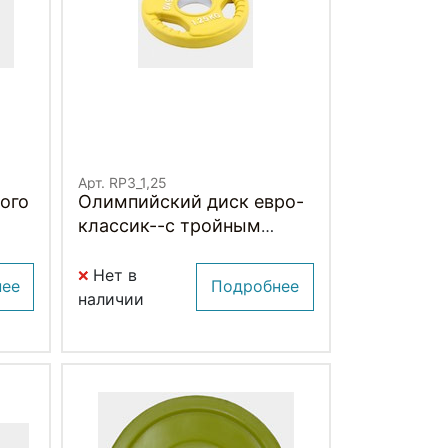
Арт. RP3_1,25
ого
Олимпийский диск евро-
классик--с тройным
хватом 1.25 кг.
Нет в
нее
Подробнее
наличии