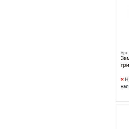
Арт
Зам
гр
Н
нал