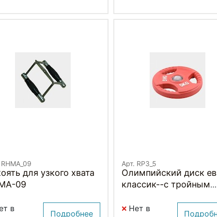
. RHMA_09
Арт. RP3_5
оять для узкого хвата
Олимпийский диск ев
MA-09
классик--с тройным
хватом 5 кг.
ет в
Нет в
Подробнее
Подроб