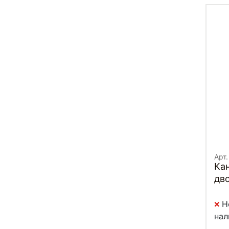
Арт.
Кан
дв
Н
нал