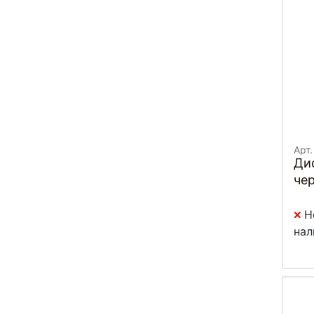
Арт.
Ди
чер
Н
нал