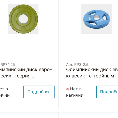
 RP7_1.25
Арт. RP3_2.5
импийский диск евро-
Олимпийский диск ев
ссик,--серия
классик--с тройным
машка" 1.25 кг.
хватом 2.5 кг.
ет в
Нет в
Подробнее
Подроб
ичии
наличии