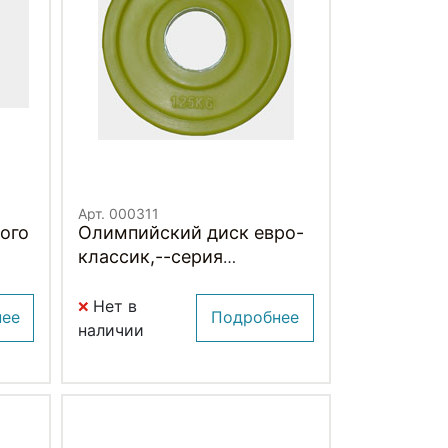
Арт. 000311
ого
Олимпийский диск евро-
классик,--серия
Ромашка" 1.25 кг."
Нет в
нее
Подробнее
наличии