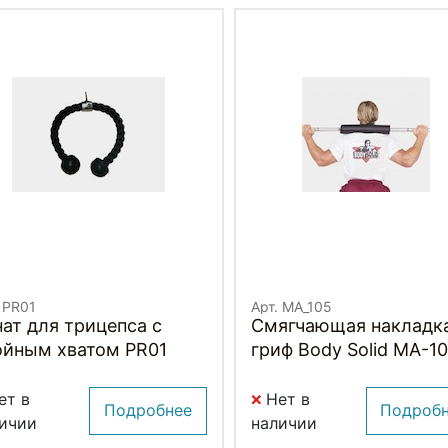
 PR01
Арт. MA_105
ат для трицепса с
Смягчающая накладка
ойным хватом PR01
гриф Body Solid MA-1
ет в
Нет в
Подробнее
Подроб
ичии
наличии