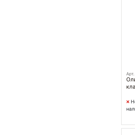
Арт.
Ол
кла
"Ро
Н
нал