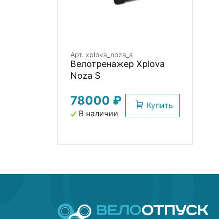
Арт. xplova_noza_s
Велотренажер Xplova
Noza S
78000 ₽
Купить
В наличии