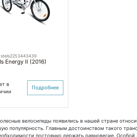
. stels2253443439
ls Energy II (2016)
ет в
Подробнее
ичии
олесные велосипеды появились в нашей стране относи
ую популярность. Главным достоинством такого транс
еобходимости постоянно держать равновесие. Особой