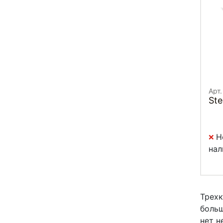
Арт
Ste
Н
нал
Трехк
больш
нет н