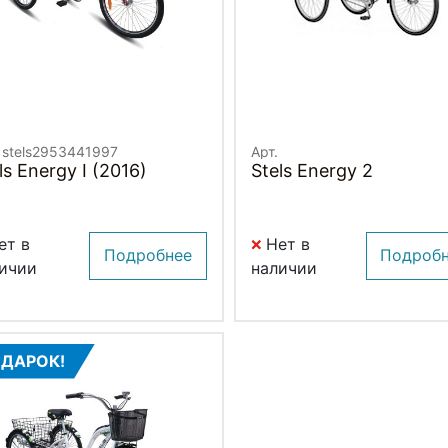
. stels2953441997
Арт.
ls Energy I (2016)
Stels Energy 2
ет в
Нет в
Подробнее
Подроб
ичии
наличии
ДАРОК!