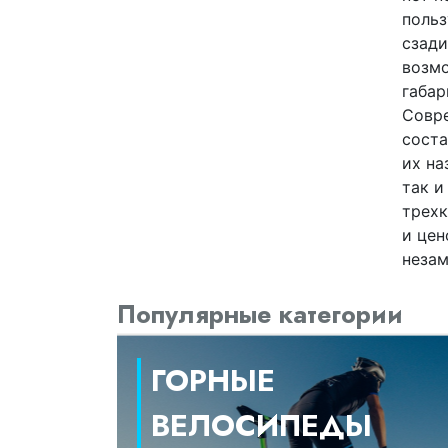
польз
сзади
возмо
габар
Совре
соста
их на
так и
трехк
и цен
незам
Популярные категории
ГОРНЫЕ
ВЕЛОСИПЕДЫ