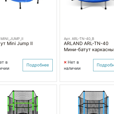
 MINI_JUMP_II
Арт. ARL-TN-40_B
ут Mini Jump II
ARLAND ARL-TN-40
Мини-батут каркасны
(СИНИЙ)
ет в
Нет в
Подробнее
Подроб
ичии
наличии