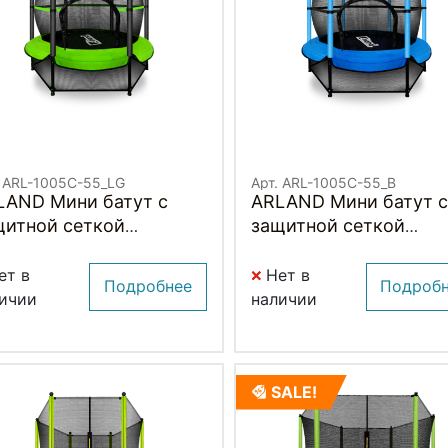
. ARL-1005C-55_LG
Арт. ARL-1005C-55_B
LAND Мини батут с
ARLAND Мини батут с
щитной сеткой
защитной сеткой
ВЕТЛО-ЗЕЛЕНЫЙ)
(СИНИЙ)
ет в
Нет в
Подробнее
Подроб
ичии
наличии
SALE!