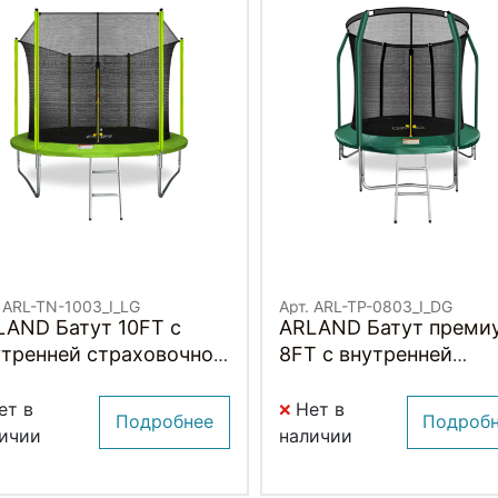
. ARL-TN-1003_I_LG
Арт. ARL-TP-0803_I_DG
LAND Батут 10FT с
ARLAND Батут преми
утренней страховочной
8FT с внутренней
ткой и лестницей
страховочной сеткой
ВЕТЛО-ЗЕЛЕНЫЙ)
лестницей (Dark gree
ет в
Нет в
Подробнее
Подроб
(ТЕМНО-ЗЕЛЕНЫЙ)
ичии
наличии