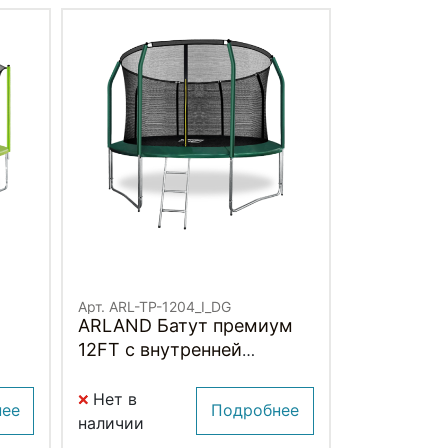
Арт. ARL-TP-1204_I_DG
ARLAND Батут премиум
12FT с внутренней
 и
страховочной сеткой и
n)
лестницей (Dark green)
Нет в
нее
Подробнее
(ТЕМНО-ЗЕЛЕНЫЙ)
наличии