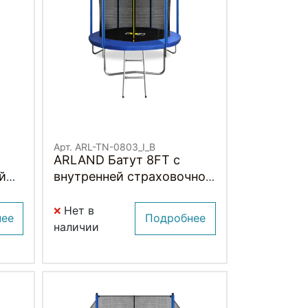
Арт. ARL-TN-0803_I_B
ARLAND Батут 8FT с
й
внутренней страховочной
сеткой и лестницей
-
(СИНИЙ)
Нет в
нее
Подробнее
наличии