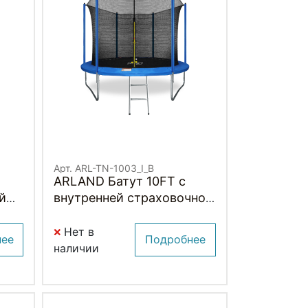
Арт. ARL-TN-1003_I_B
ARLAND Батут 10FT с
й
внутренней страховочной
сеткой и лестницей
-
(СИНИЙ)
Нет в
нее
Подробнее
наличии