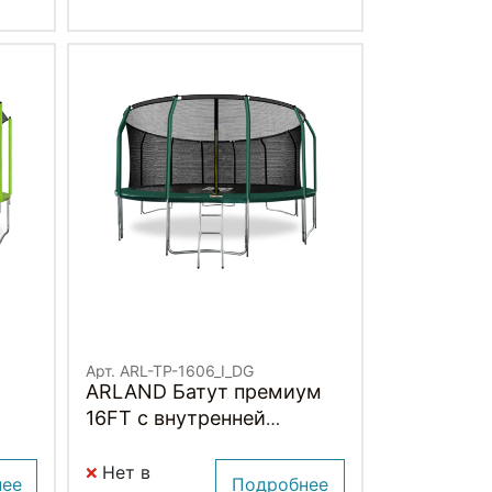
Арт. ARL-TP-1606_I_DG
ARLAND Батут премиум
16FT с внутренней
 и
страховочной сеткой и
n)
лестницей (Dark green)
Нет в
нее
Подробнее