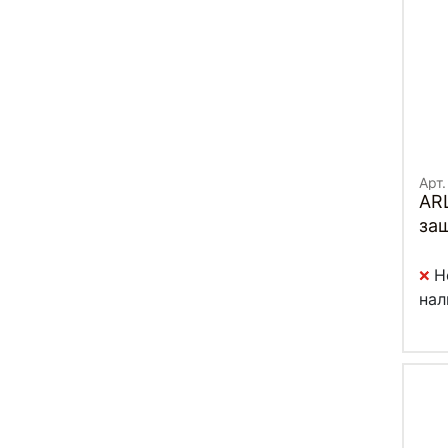
Арт
AR
за
(С
Н
нал