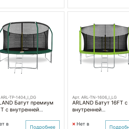
. ARL-TP-1404_I_DG
Арт. ARL-TN-1606_I_LG
LAND Батут премиум
ARLAND Батут 16FT с
FT с внутренней
внутренней
раховочной сеткой и
страховочной сеткой
тницей (Dark green)
лестницей (Light gree
ет в
Нет в
Подробнее
Подроб