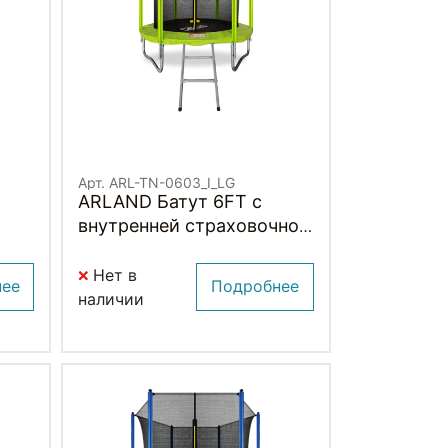
Арт. ARL-TN-0603_I_LG
ARLAND Батут 6FT с
внутренней страховочной
сеткой и лестницей (Light
green) (СВЕТЛО-
Нет в
нее
Подробнее
ЗЕЛЕНЫЙ)
наличии