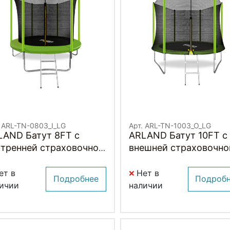
. ARL-TN-0803_I_LG
Арт. ARL-TN-1003_O_LG
LAND Батут 8FT с
ARLAND Батут 10FT с
утренней страховочной
внешней страховочно
ткой и лестницей
сеткой и лестницей
ВЕТЛО-ЗЕЛЕНЫЙ)
(Light green) (СВЕТЛО
ет в
Нет в
Подробнее
Подроб
ЗЕЛЕНЫЙ)
ичии
наличии