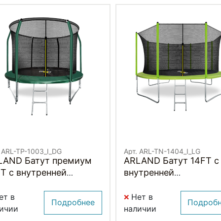
. ARL-TP-1003_I_DG
Арт. ARL-TN-1404_I_LG
LAND Батут премиум
ARLAND Батут 14FT с
T с внутренней
внутренней
раховочной сеткой и
страховочной сеткой
тницей (Dark green)
лестницей (Light gree
ет в
Нет в
Подробнее
Подроб
ЕМНО-ЗЕЛЕНЫЙ)
(СВЕТЛО-ЗЕЛЕНЫЙ)
ичии
наличии