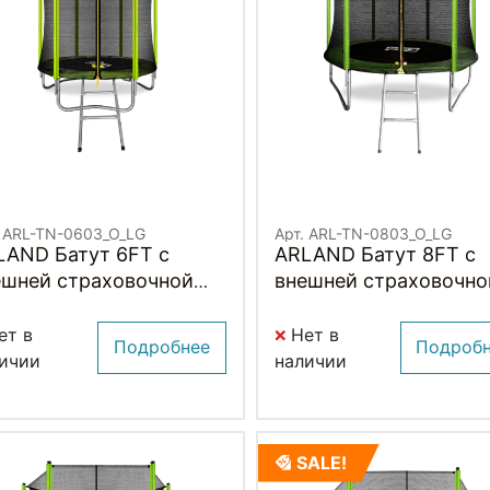
. ARL-TN-0603_O_LG
Арт. ARL-TN-0803_O_LG
LAND Батут 6FT с
ARLAND Батут 8FT с
ешней страховочной
внешней страховочно
кой и лестницей (Light
сеткой и лестницей
een) (СВЕТЛО-
(Light green) (СВЕТЛО
ет в
Нет в
Подробнее
Подроб
ЛЕНЫЙ)
ЗЕЛЕНЫЙ)
ичии
наличии
SALE!