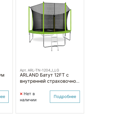
Арт. ARL-TN-1204_I_LG
ум
ARLAND Батут 12FT с
внутренней страховочной
 и
сеткой и лестницей (Light
n)
green) (СВЕТЛО-
Нет в
нее
Подробнее
ЗЕЛЕНЫЙ)
наличии