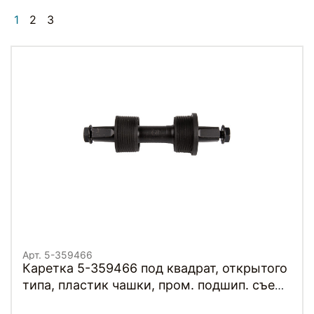
1
2
3
Арт. 5-359466
Каретка 5-359466 под квадрат, открытого
типа, пластик чашки, пром. подшип. съем.
интрумент SHIMANO 127,5/31,0мм