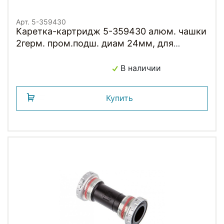
Арт. 5-359430
Каретка-картридж 5-359430 алюм. чашки
2герм. пром.подш. диам 24мм, для
SHIMANO HOLLOWTECH II, с адапт. 2,5мм
90г M-WAVE
В наличии
Купить