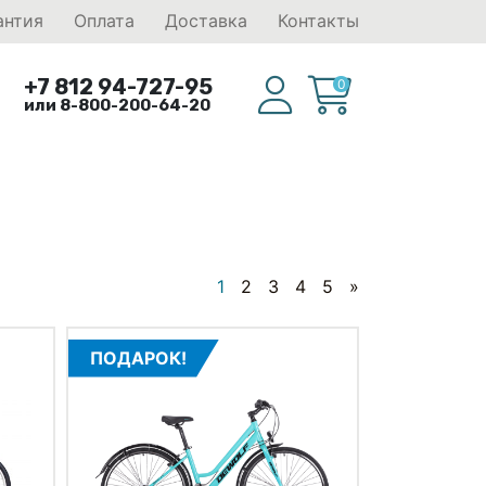
антия
Оплата
Доставка
Контакты
+7 812 94-727-95
0
или 8-800-200-64-20
1
2
3
4
5
»
ПОДАРОК!