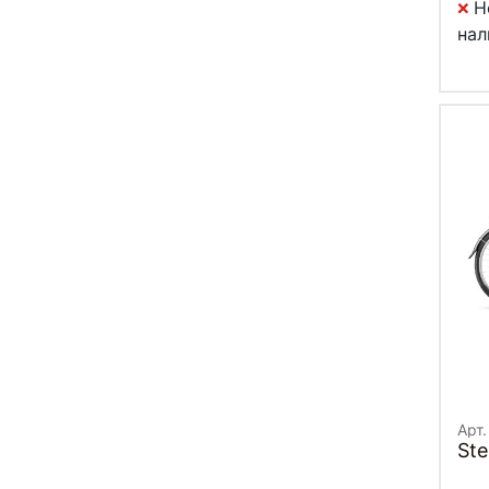
Н
нал
Арт
Ste