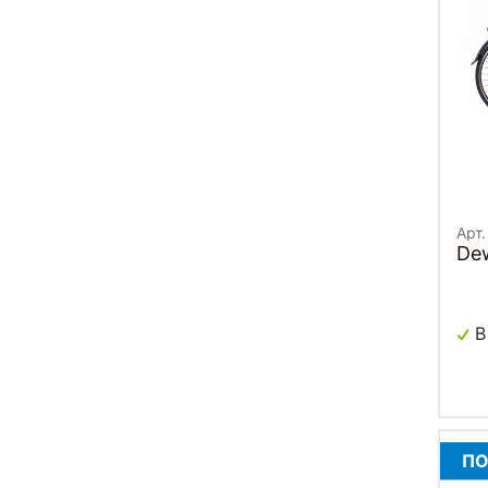
Арт.
Dew
В
ПО