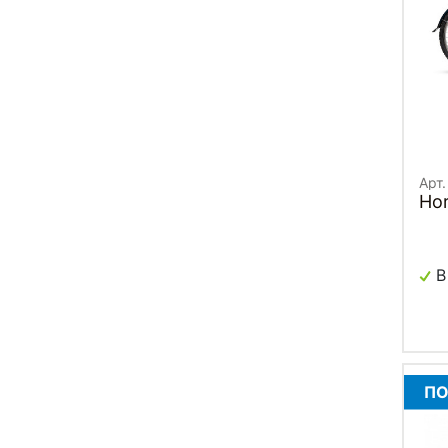
Арт.
Hor
В
ПО