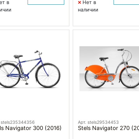
ет в
Нет в
ичии
наличии
. stels235344356
Арт. stels29534453
ls Navigator 300 (2016)
Stels Navigator 270 (2