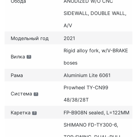
Обода
ANODIZED W/O CNC
SIDEWALL, DOUBLE WALL,
A/V
Модельный год
2021
Rigid alloy fork, w/V-BRAKE
Вилка
?
boses
Рама
Aluminium Lite 6061
Prowheel TY-CN99
Система
?
48/38/28T
Каретка
FP-B908N sealed, L=122MM
?
SHIMANO FD-TY300-6,
TOP-SWING, DUAL-PULL,