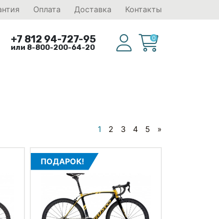
антия
Оплата
Доставка
Контакты
+7 812 94-727-95
0
или 8-800-200-64-20
1
2
3
4
5
»
ПОДАРОК!