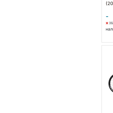
(20
-
Н
нал