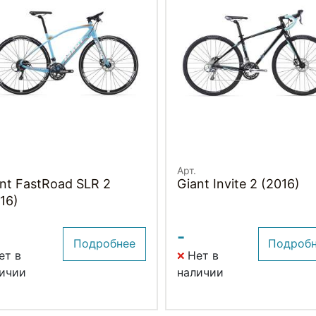
Арт.
nt FastRoad SLR 2
Giant Invite 2 (2016)
16)
-
Подробнее
Подроб
ет в
Нет в
ичии
наличии