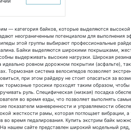
ичии
им — категория байков, которые выделяются высокой
адают неограниченным потенциалом для выполнения эф
сипеды этой группы выбирают профессиональные райд
алина. Байки выделяются широкими покрышками, жес
собны выдерживать высокие нагрузки. Широкая резина
а идеально ровном дорожном покрытии
(асфальте
), та
ах. Тормозная система велосипедов позволяет экстре
овиться, при этом райдеру не стоит опасаться за во
ак тормозные тросики проходят таким образом, чтобы
ручивать руль. Специфическая
(низкая
) посадка обес
ователя во время езды, что позволяет выполнять сам
ие показатели маневренности и управляемости обеспе
окой жесткости рамы, которая поглощает вибрации, а
в во время педалирования. Купить экстрим байк можн
 На нашем сайте представлен широкий модельный ряд