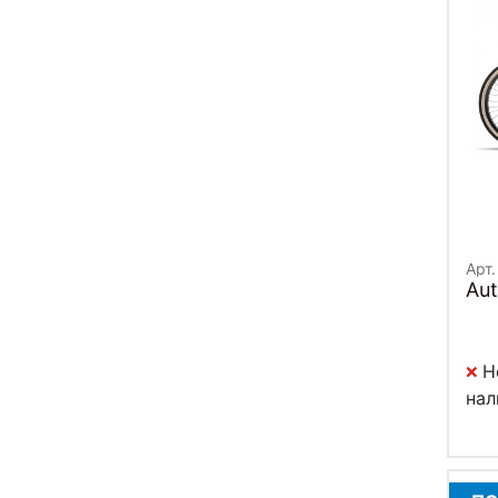
Арт.
Н
нал