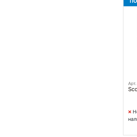
ПО
Арт.
Sco
Н
нал