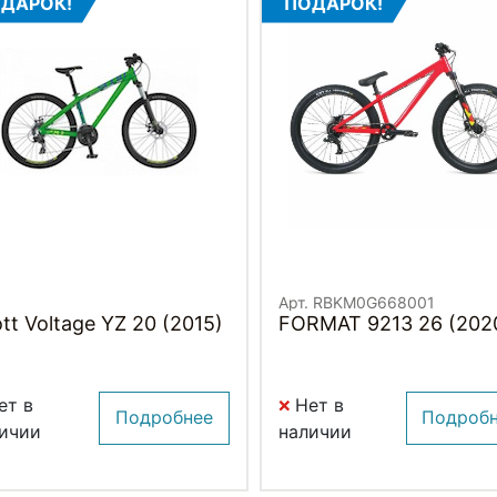
ДАРОК!
ПОДАРОК!
Арт. RBKM0G668001
tt Voltage YZ 20 (2015)
FORMAT 9213 26 (202
ет в
Нет в
Подробнее
Подроб
ичии
наличии