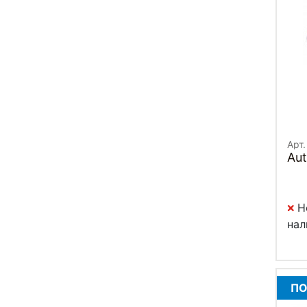
Арт.
Aut
Н
нал
ПО