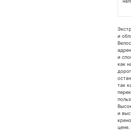
нал
Экстр
и обл
Вело
адрен
и спо
как н
дорог
остан
так к
перек
польз
Высок
и выс
крено
цене.