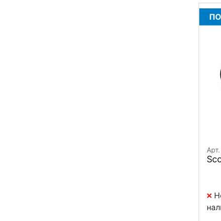
ПО
Арт.
Sco
Н
нал