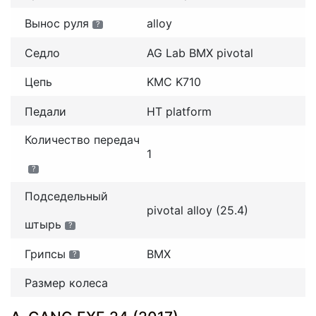
Вынос руля
alloy
?
Седло
AG Lab BMX pivotal
Цепь
KMC K710
Педали
HT platform
Количество передач
1
?
Подседельный
pivotal alloy (25.4)
штырь
?
Грипсы
BMX
?
Размер колеса