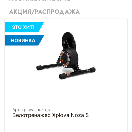
АКЦИЯ/РАСПРОДАЖА
ЭТО ХИТ!
НОВИНКА
Арт. xplova_noza_s
Велотренажер Xplova Noza S