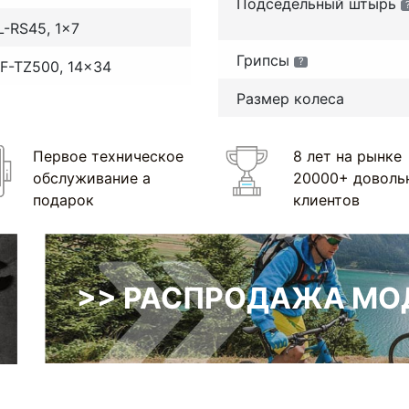
Подседельный штырь
L-RS45, 1x7
Грипсы
?
F-TZ500, 14x34
Размер колеса
Первое техническое
8 лет на рынке
обслуживание а
20000+ доволь
подарок
клиентов
>> РАСПРОДАЖА МОД