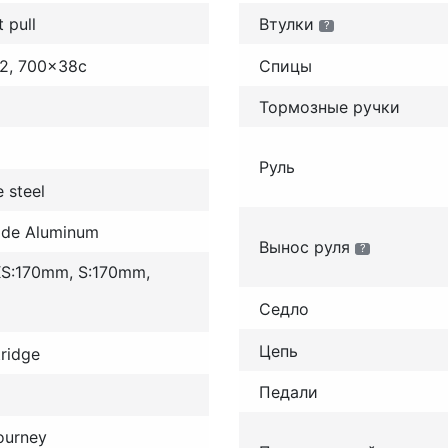
t pull
Втулки
?
92, 700x38c
Спицы
Тормозные ручки
Руль
e steel
de Aluminum
Вынос руля
?
 XS:170mm, S:170mm,
Седло
Цепь
tridge
Педали
ourney