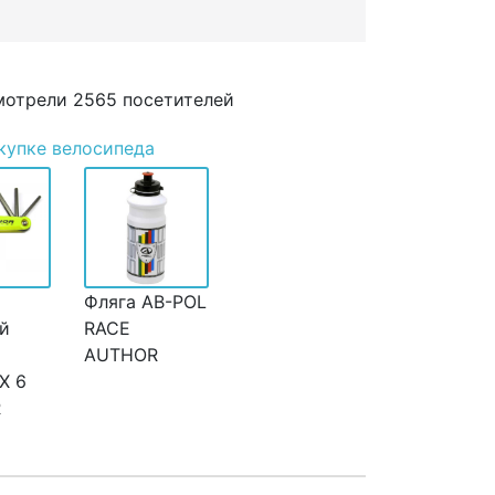
мотрели 2565 посетителей
купке велосипеда
Фляга AB-POL
й
RACE
AUTHOR
X 6
R