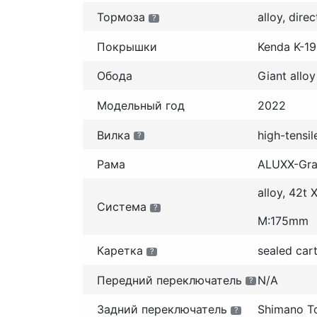
Тормоза
alloy, direc
?
Покрышки
Kenda K-1
Обода
Giant alloy
Модельный год
2022
Вилка
high-tensil
?
Рама
ALUXX-Gra
alloy, 42t
Система
?
M:175mm
Каретка
sealed car
?
Передний переключатель
N/A
?
Задний переключатель
Shimano T
?