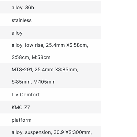
alloy, 36h
stainless
alloy
alloy, low rise, 25.4mm XS:58cm,
S:58cm, M:58cm
MTS-291, 25.4mm XS:85mm,
S:85mm, M:105mm
Liv Comfort
KMC Z7
platform
alloy, suspension, 30.9 XS:300mm,