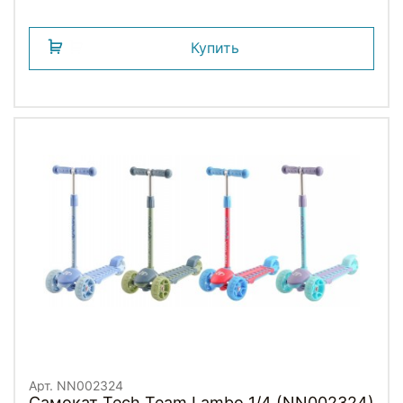
Купить
Арт. NN002324
Самокат Tech Team Lambo 1/4 (NN002324)