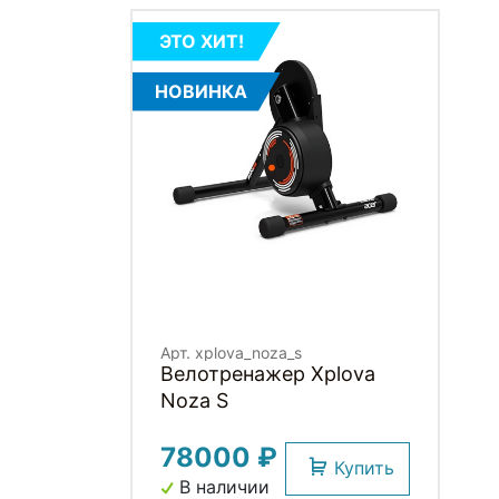
ЭТО ХИТ!
НОВИНКА
Арт. xplova_noza_s
Велотренажер Xplova
Noza S
78000 ₽
Купить
В наличии