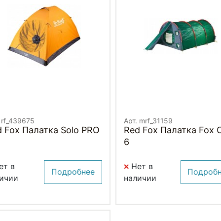
 rf_439675
Арт. mrf_31159
 Fox Палатка Solo PRO
Red Fox Палатка Fox 
6
ет в
Нет в
Подробнее
Подроб
ичии
наличии