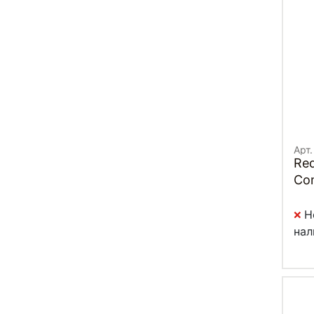
Арт.
Red
Com
Н
нал