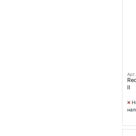
Арт.
Red
II
Н
нал