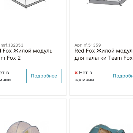
 mrf_132353
Арт. rf_51359
d Fox Жилой модуль
Red Fox Жилой модул
am Fox 2
для палатки Team Fox
Light
ет в
Нет в
Подробнее
Подроб
ичии
наличии