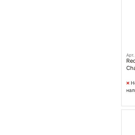
Арт
Re
Cha
Н
нал