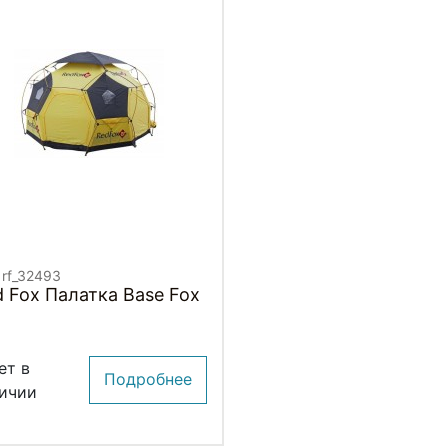
 rf_32493
 Fox Палатка Base Fox
ет в
Подробнее
ичии