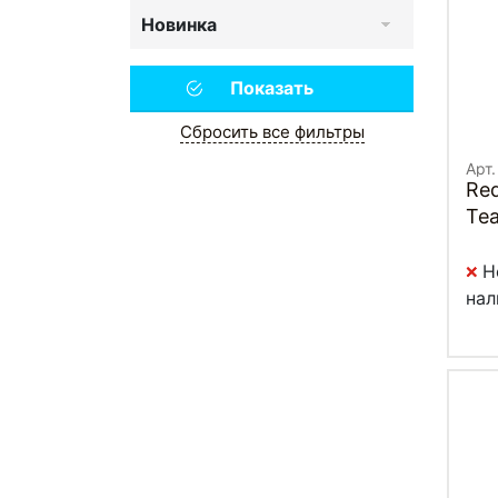
Новинка
Сбросить все фильтры
Арт.
Re
Te
Н
нал