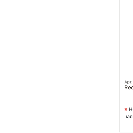
Арт.
Red
Н
нал