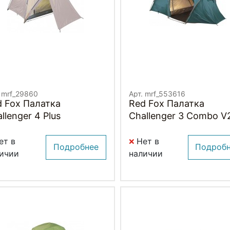
. mrf_29860
Арт. mrf_553616
d Fox Палатка
Red Fox Палатка
llenger 4 Plus
Challenger 3 Combo V
ет в
Нет в
Подробнее
Подроб
ичии
наличии