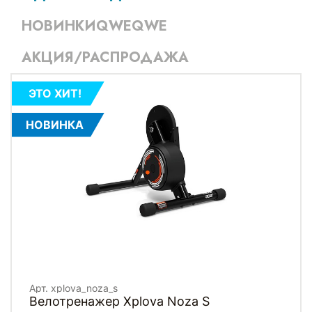
НОВИНКИQWEQWE
АКЦИЯ/РАСПРОДАЖА
ЭТО ХИТ!
НОВИНКА
Арт. xplova_noza_s
Велотренажер Xplova Noza S