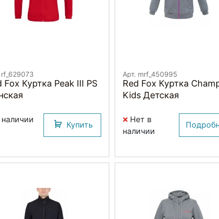
 rf_629073
Арт. mrf_450995
 Fox Куртка Peak III PS
Red Fox Куртка Cham
нская
Kids Детская
 наличии
Нет в
Купить
Подроб
наличии