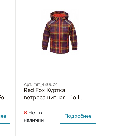
Арт. mrf_480624
Red Fox Куртка
Fox
ветрозащитная Lilo II
Детская
Нет в
нее
Подробнее
наличии