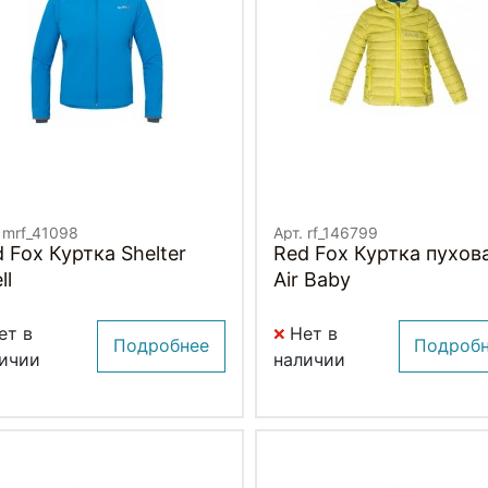
 mrf_41098
Арт. rf_146799
 Fox Куртка Shelter
Red Fox Куртка пухов
ll
Air Baby
ет в
Нет в
Подробнее
Подроб
ичии
наличии