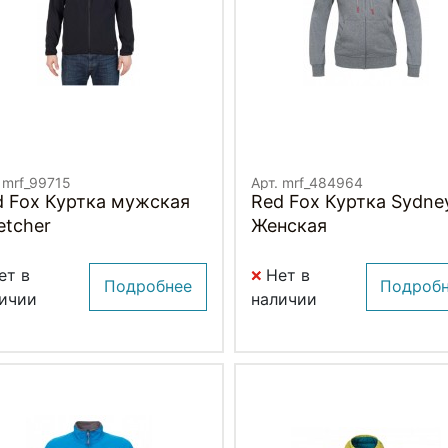
 mrf_99715
Арт. mrf_484964
d Fox Куртка мужская
Red Fox Куртка Sydne
etcher
Женская
ет в
Нет в
Подробнее
Подроб
ичии
наличии