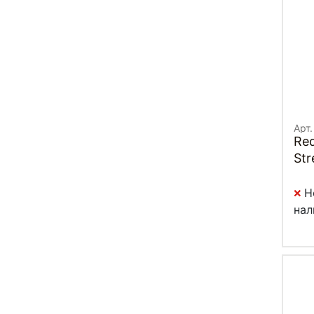
Арт.
Re
Str
Н
нал