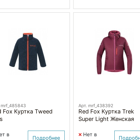
. mrf_485843
Арт. mrf_438392
d Fox Куртка Tweed
Red Fox Куртка Trek
s
Super Light Женская
ет в
Нет в
Подробнее
Подроб