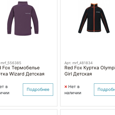
. mrf_556385
Арт. mrf_481834
d Fox Термобелье
Red Fox Куртка Olymp
тка Wizard Детская
Girl Детская
ет в
Нет в
Подробнее
Подроб
ичии
наличии