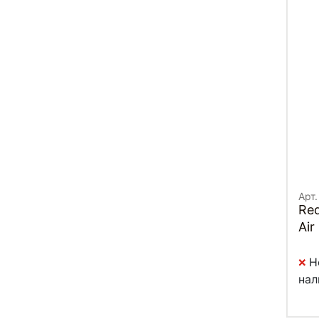
Арт.
Red
Air
Н
нал