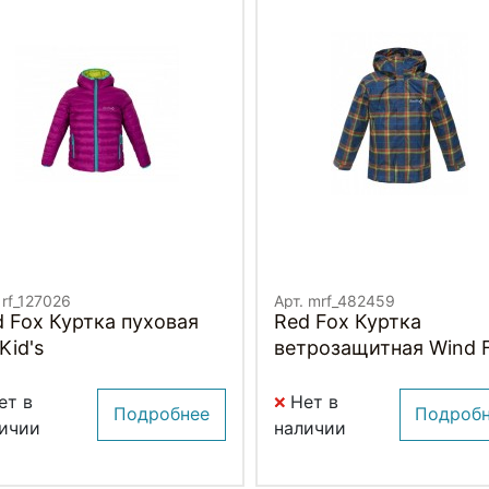
 rf_127026
Арт. mrf_482459
 Fox Куртка пуховая
Red Fox Куртка
 Kid's
ветрозащитная Wind 
II Детская
ет в
Нет в
Подробнее
Подроб
ичии
наличии