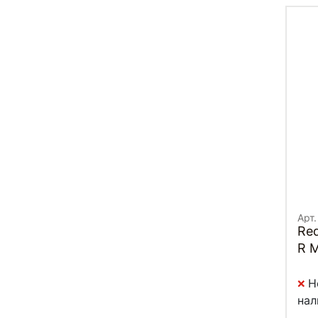
Арт.
Red
R 
Н
нал