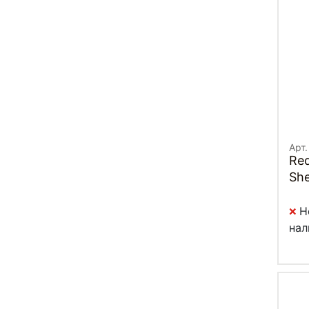
Арт.
Red
She
Н
нал