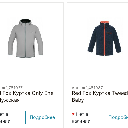
 mrf_781027
Арт. mrf_481987
 Fox Куртка Only Shell
Red Fox Куртка Tweed
Мужская
Baby
ет в
Нет в
Подробнее
Подроб
ичии
наличии