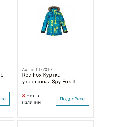
Арт. mrf_127010
ic
Red Fox Куртка
утепленная Spy Fox II
Детская
Нет в
нее
Подробнее
наличии