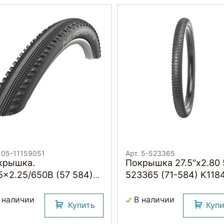
. 05-11159051
Арт. 5-523365
крышка.
Покрышка 27.5"х2.80 
5x2.25/650B (57 584)
523365 (71-584) K118
-11159051 HURRICANE
HAVOK SPORT DTC
RFORMANCE. HS499.
L3RPRO+STICK-E 60TP
 наличии
В наличии
Купить
Куп
RFORMANCE. ADDIX.
высокий (25) PREMIU
ACK SCHWALBE
KENDA