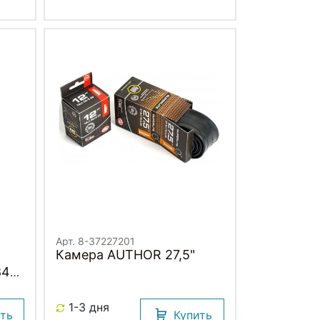
41B SCHWALBE
Арт. 8-37227201
Камера AUTHOR 27,5"
84)
rd,
1-3 дня
ить
Купить