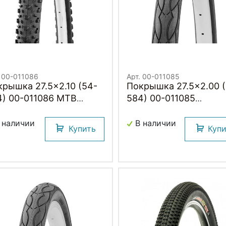
. 00-011086
Арт. 00-011085
ка 27.5x2.10 (54-
Покрышка 27.5x2.00 (50-
4) 00-011086 MTB
584) 00-011085
дний (25) H.R.T.
COMFORT/STREET сл
(25) H.R.T.
 наличии
В наличии
Купить
Куп