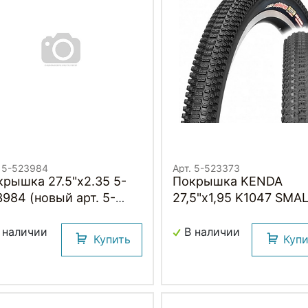
. 5-523984
Арт. 5-523373
крышка 27.5"х2.35 5-
Покрышка KENDA
984 (новый арт. 5-
27,5"х1,95 K1047 SMA
3999) (60-584) K1080
BLOCK EIGHT
ANT SIX PRO 30TPI
 наличии
В наличии
Купить
Куп
едний (25) PREMIUM
NDA