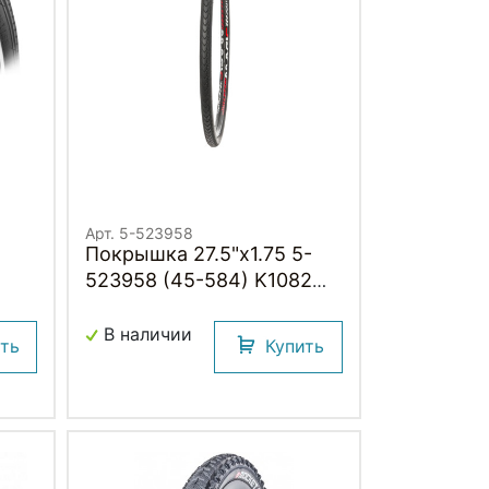
Арт. 5-523958
Покрышка 27.5"х1.75 5-
523958 (45-584) K1082
KOAST 30TPI слик (25)
KENDA
В наличии
ить
Купить