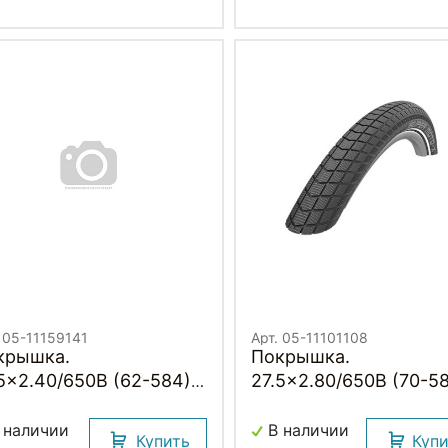
. 05-11159141
Арт. 05-11101108
крышка.
Покрышка.
5x2.40/650B (62-584)
27.5x2.80/650B (70-5
-11159141 SUPER MOTO
05-11101108 SUPER
 RaceGuard PERF HS605
MOTO-X Perf, RaceGua
 наличии
В наличии
Купить
Куп