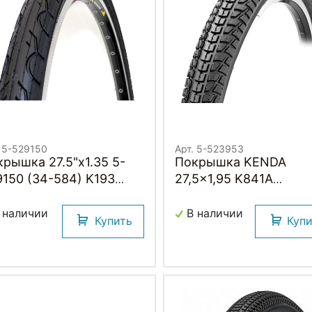
. 5-529150
Арт. 5-523953
рышка 27.5"х1.35 5-
Покрышка KENDA
9150 (34-584) K193
27,5x1,95 K841A
EST 30TPI слик (25)
KOMFORT
EMIUM KENDA
 наличии
В наличии
Купить
Куп