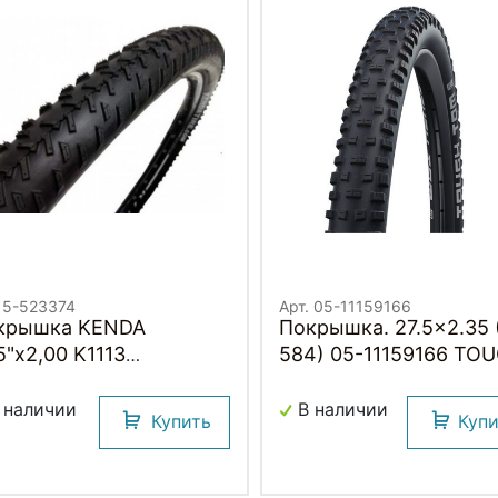
. 5-523374
Арт. 05-11159166
крышка KENDA
Покрышка. 27.5x2.35 
5"х2,00 K1113
584) 05-11159166 TOUGH
RNBULL CANYON
TOM K-Guard B/B-SK
ORT
HS463 SBC 50EPI
 наличии
В наличии
Купить
Куп
SCHWALBE