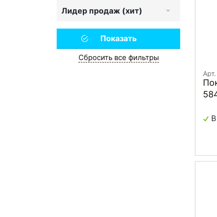
Лидер продаж (хит)
Сбросить все фильтры
Арт
Покрыш
58
сре
В