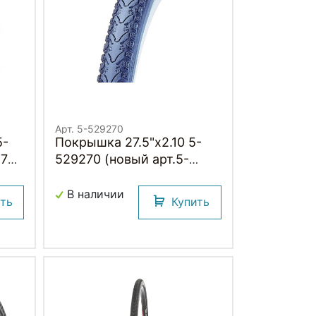
Арт. 5-529270
5-
Покрышка 27.5"х2.10 5-
47
529270 (новый арт.5-
520892) (52-584) K935
KHAN 30TPI п/слик (25)
В наличии
ить
Купить
KENDA