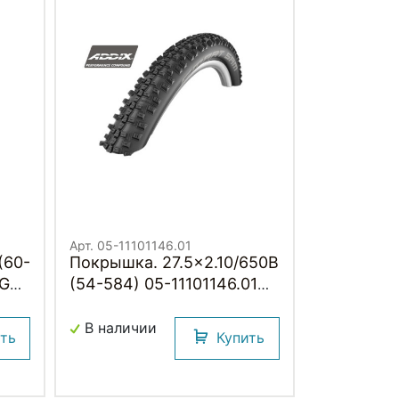
Арт. 05-11101146.01
(60-
Покрышка. 27.5x2.10/650B
(54-584) 05-11101146.01
SMART SAM Perf B/B-SK
HS476 Addix 67EPI
В наличии
ить
Купить
SCHWALBE