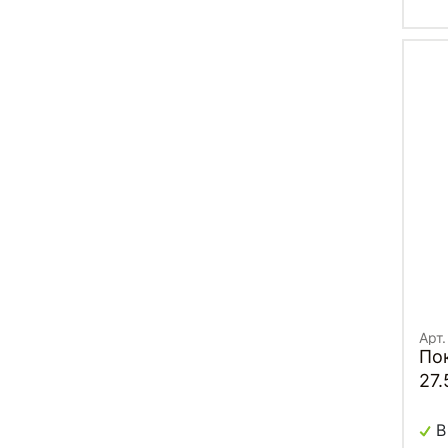
Арт
По
27.
05
DD
В