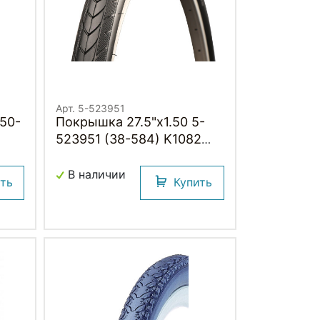
Арт. 5-523951
Покрышка 27.5"х1.50 5-
523951 (38-584) K1082
ик
KOAST 30TPI слик (25)
PREMIUM KENDA
В наличии
ить
Купить