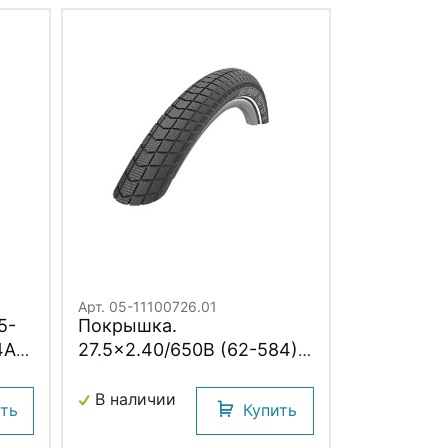
Арт. 05-11100726.01
5-
Покрышка.
4A
27.5x2.40/650B (62-584)
05-11100726.01 SUPER
I
MOTO-X Perf, GreenGuard
В наличии
ить
Купить
M
АНТИПРОКОЛ, SnakeSkin
B/B-SK HS439 DC 67EPI