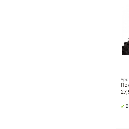
Арт
По
27,
TU
SP
В