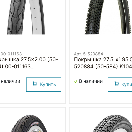
. 00-011163
Арт. 5-520884
ка 27.5x2.00 (50-
Покрышка 27.5"х1.95 
) 00-011163
520884 (50-584) K10
MFORT/STREET слик
SMALL BLOCK EIGHT
ТИПРОКОЛ. СЛОЙ 3мм
30TPI средний (25)
 наличии
В наличии
Купить
Куп
) H.R.T.
PREMIUM KENDA