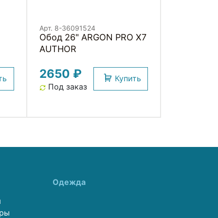
Арт. 8-36091524
Обод 26" ARGON PRO X7
AUTHOR
2650 ₽
ть
Купить
Под заказ
Одежда
ы
еры