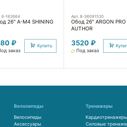
. 6-162664
Арт. 8-36091520
Обод 26" A-M4 SHINING
Обод 26" ARGON PRO
AUTHOR
180 ₽
3520 ₽
Купить
Купи
од заказ
Под заказ
Велосипеды
Тренажеры
Велосипеды
Кардиотренажер
Аксессуары
Силовые тренаж