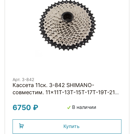
Арт. 3-842
Кассета 11ск. 3-842 SHIMANO-
совместим. 11x11T-13T-15T-17T-19T-21T-
24T-28T-32T-36T-42T, (инд.уп) 539г,
6750 ₽
серебрист.-черная C-11SC CLARKS
В наличии
Купить