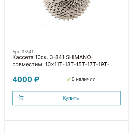
Арт. 3-841
Кассета 10ск. 3-841 SHIMANO-
совместим. 10x11T-13T-15T-17T-19T-
21T-24T-28T-32T-36T, (инд.уп) 420г,
4000 ₽
серебрист. C-10SC CLARKS
В наличии
Купить