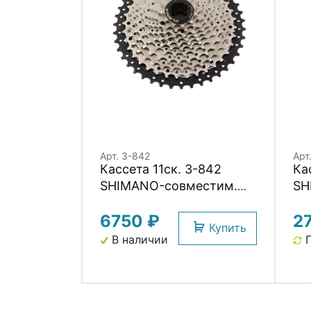
Арт. 3-842
Арт
Кассета 11ск. 3-842
Кассет
SHIMANO-совместим.
SH
11x11T-13T-15T-17T-19T-
9x
6750 ₽
2
21T-24T-28T-32T-36T-
21
Купить
42T, (инд.уп) 539г,
(и
В наличии
П
серебрист.-черная C-
11SC CLARKS