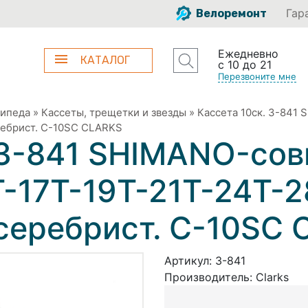
Гар
Велоремонт
Ежедневно
КАТАЛОГ
с 10 до 21
Перезвоните мне
сипеда
»
Кассеты, трещетки и звезды
»
Кассета 10ск. 3-841
еребрист. C-10SC CLARKS
 3-841 SHIMANO-со
T-17T-19T-21T-24T-
, серебрист. C-10SC
Артикул:
3-841
Производитель:
Clarks