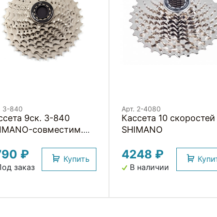
. 3-840
Арт. 2-4080
а 9ск. 3-840
Кассета 10 скоростей
IMANO-совместим.
SHIMANO
11T-13T-15T-17T-19T-
790 ₽
4248 ₽
T-24T-28T-32T,
Купить
Купи
нд.уп) 325г, серебрист.
од заказ
В наличии
C-9SC CLARKS