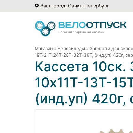
Ваш город: Санкт-Петербург
Большой спортивный магазин
Магазин
»
Велосипеды
»
Запчасти для вело
19T-21T-24T-28T-32T-36T, (инд.уп) 420г, с
Кассета 10ск.
10x11T-13T-15
(инд.уп) 420г