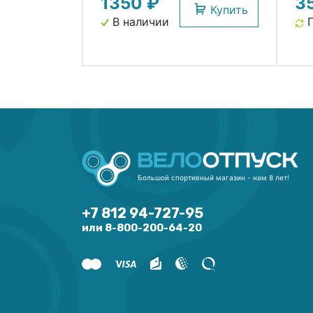
1350 ₽
3
бутиловая (50) H.R.T.
H.R
Купить
В наличии
П
Большой спортивный магазин - нам 8 лет!
+7 812 94-727-95
или 8-800-200-64-20