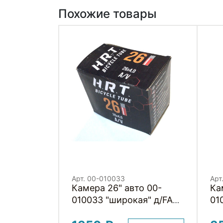
Похожие товары
Арт. 00-010033
Арт
Камера 26" авто 00-
Камера
010033 "широкая" д/FAT
01
BIKE 4.0 (100-559)
55