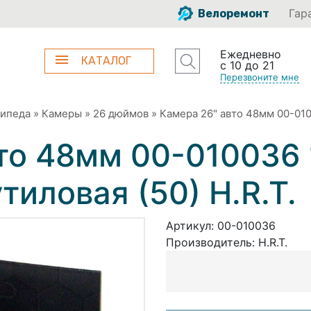
Гар
Велоремонт
Ежедневно
КАТАЛОГ
с 10 до 21
Перезвоните мне
сипеда
»
Камеры
»
26 дюймов
»
Камера 26" авто 48мм 00-0100
то 48мм 00-010036 
тиловая (50) H.R.T.
Артикул:
00-010036
Производитель:
H.R.T.