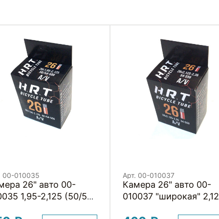
. 00-010035
Арт. 00-010037
 26" авто 00-
Камера 26" авто 00-
0035 1,95-2,125 (50/54-
010037 "широкая" 2,1
9) бутиловая (50)
2.30 (54-559) бутило