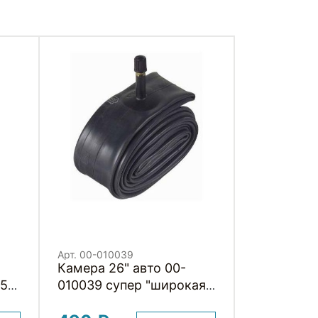
Арт. 00-010039
Камера 26" авто 00-
25-
010039 супер "широкая"
вая
2,50 (62-559) бутиловая