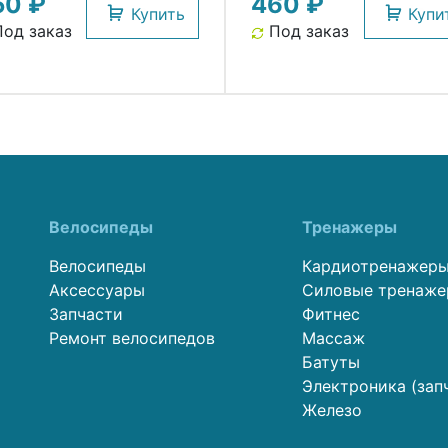
50 ₽
460 ₽
.T.
(50) H.R.T.
Купить
Купи
од заказ
Под заказ
Велосипеды
Тренажеры
Велосипеды
Кардиотренажер
Аксессуары
Силовые тренаж
Запчасти
Фитнес
Ремонт велосипедов
Массаж
Батуты
Электроника (зап
Железо