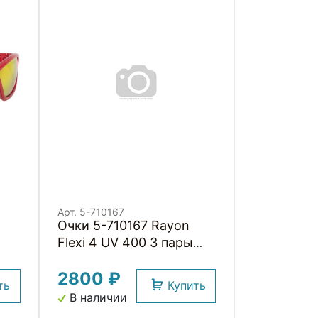
Арт. 5-710167
Очки 5-710167 Rayon
Flexi 4 UV 400 3 пары
ва
сменных линз в
2800 ₽
комплекте, черные
ть
Купить
матовые, M-WAVE
В наличии