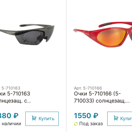
. 5-710163
Арт. 5-710166
ки 5-710163
Очки 5-710166 (5-
лнцезащ. с
710033) солнцезащ.
полнительной
детские красная опра
880 ₽
1550 ₽
дьемной оправой для
иридиевые линзы М-
Купить
Купи
оптр. сменные линзы:
WAVE
 наличии
Под заказ
рые, прозрачные и