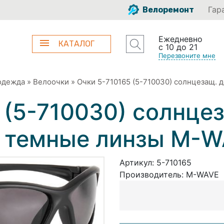
Гар
Велоремонт
Ежедневно
КАТАЛОГ
с 10 до 21
Перезвоните мне
одежда
»
Велоочки
»
Очки 5-710165 (5-710030) солнцезащ. 
 (5-710030) солнце
а темные линзы М-
Артикул:
5-710165
Производитель:
М-WAVE