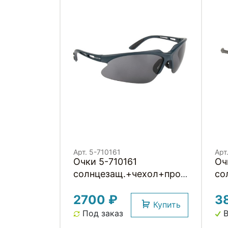
Арт. 5-710161
Арт
Очки 5-710161
Оч
солнцезащ.+чехол+прозр./
со
красн./желтые смен.
до
2700 ₽
3
линзы (10) RAYON FLEXI
по
Купить
4 M-WAVE
ди
Под заказ
В
се