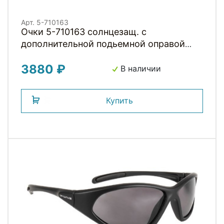
Арт. 5-710163
Очки 5-710163 солнцезащ. с
дополнительной подьемной оправой
для диоптр. сменные линзы: серые,
3880 ₽
прозрачные и оранжевые Rayon In-Sight
В наличии
М-WAVE
Купить