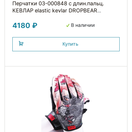
Перчатки 03-000848 с длин.пальц.
КЕВЛАР elastic kevlar DROPBEAR
RESISTANCE для BMX и других
4180 ₽
экстримальнх видов р-р.S оригинал.
В наличии
дизайн GAIN
Купить