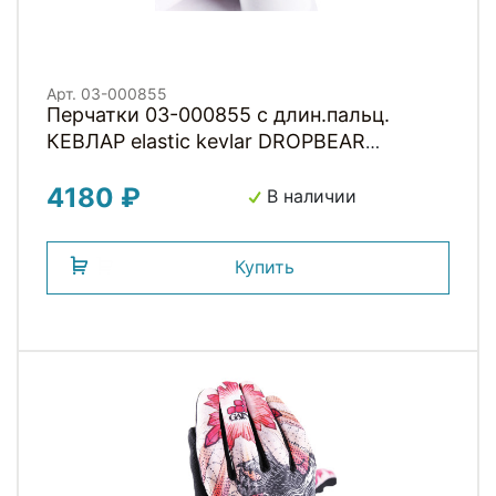
Арт. 03-000855
Перчатки 03-000855 с длин.пальц.
КЕВЛАР elastic kevlar DROPBEAR
RESISTANCE для BMX и других
4180 ₽
экстримальнх видов р-р.M оригинал.
В наличии
дизайн GAIN
Купить