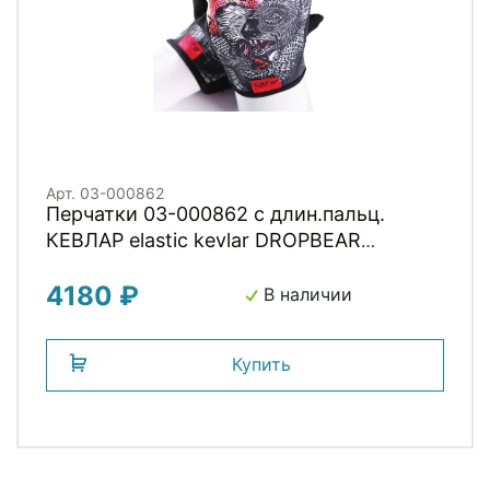
Арт. 03-000862
Перчатки 03-000862 с длин.пальц.
КЕВЛАР elastic kevlar DROPBEAR
RESISTANCE для BMX и других
4180 ₽
экстримальнх видов р-р.L оригинал.
В наличии
дизайн GAIN
Купить