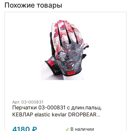
Похожие товары
Арт. 03-000831
Перчатки 03-000831 с длин.пальц.
КЕВЛАР elastic kevlar DROPBEAR
RESISTANCE для BMX и других
4180 ₽
экстримальнх видов р-р.XS оригинал.
В наличии