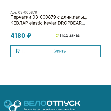
Арт. 03-000879
Перчатки 03-000879 с длин.пальц.
КЕВЛАР elastic kevlar DROPBEAR
RESISTANCE для BMX и других
4180 ₽
экстримальнх видов р-р.XL оригинал.
Под заказ
дизайн GAIN
Купить
Большой спортивный магазин - нам 8 лет!