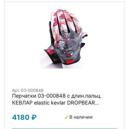
Арт. 03-000848
Перчатки 03-000848 с длин.пальц.
КЕВЛАР elastic kevlar DROPBEAR
RESISTANCE для BMX и других
4180 ₽
экстримальнх видов р-р.S оригинал.
В наличии
дизайн GAIN