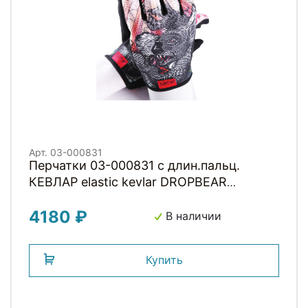
Арт. 03-000831
Перчатки 03-000831 с длин.пальц.
КЕВЛАР elastic kevlar DROPBEAR
RESISTANCE для BMX и других
4180 ₽
экстримальнх видов р-р.XS оригинал.
В наличии
дизайн GAIN
Купить