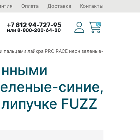
антия
Оплата
Доставка
Контакты
+7 812 94-727-95
0
или 8-800-200-64-20
ми пальцами лайкра PRO RACE неон зеленые-
линными
зеленые-синие,
а липучке FUZZ