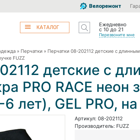
Гар
Велоремонт
Ежедневно
КАТАЛОГ
с 10 до 21
Перезвоните мне
одежда
»
Перчатки
»
Перчатки 08-202112 детские с длинны
ипучке FUZZ
02112 детские с д
ра PRO RACE неон 
-6 лет), GEL PRO, н
Артикул:
08-202112
Производитель:
FUZZ