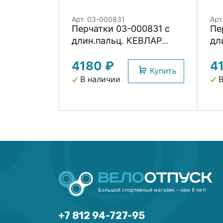
Арт. 03-000831
Арт
Перчатки 03-000831 с
Пе
длин.пальц. КЕВЛАР
дл
elastic kevlar DROPBEAR
el
4180 ₽
4
RESISTANCE для BMX и
RE
Купить
других экстримальнх
др
В наличии
В
видов р-р.XS оригинал.
ви
дизайн GAIN
ди
Большой спортивный магазин - нам 8 лет!
+7 812 94-727-95