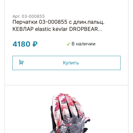
Арт. 03-000855
Перчатки 03-000855 с длин.пальц.
КЕВЛАР elastic kevlar DROPBEAR
RESISTANCE для BMX и других
4180 ₽
экстримальнх видов р-р.M оригинал.
В наличии
дизайн GAIN
Купить