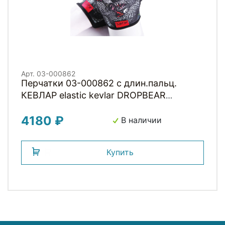
Арт. 03-000862
Перчатки 03-000862 с длин.пальц.
КЕВЛАР elastic kevlar DROPBEAR
RESISTANCE для BMX и других
4180 ₽
экстримальнх видов р-р.L оригинал.
В наличии
дизайн GAIN
Купить