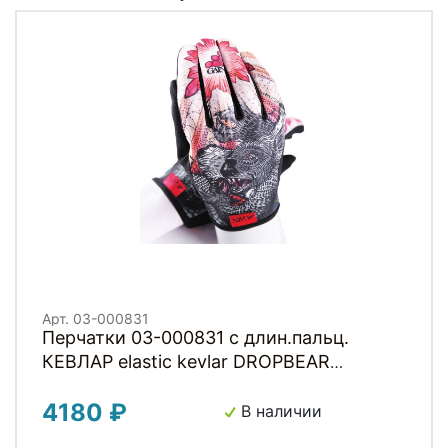
Арт. 03-000831
Перчатки 03-000831 с длин.пальц.
КЕВЛАР elastic kevlar DROPBEAR
RESISTANCE для BMX и других
4180 ₽
экстримальнх видов р-р.XS оригинал.
В наличии
дизайн GAIN