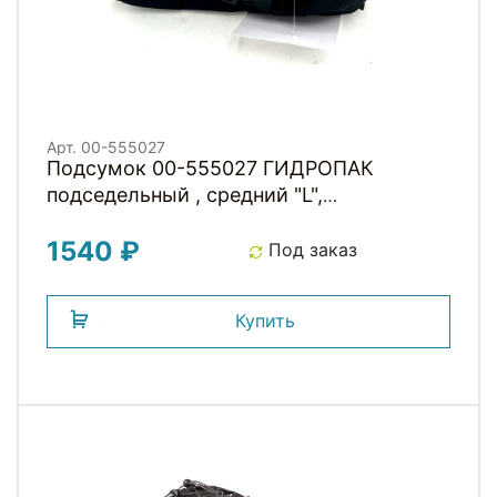
Арт. 00-555027
Подсумок 00-555027 ГИДРОПАК
подседельный , средний "L",
19,5х10,5х10,5см, водоотталк, 2
1540 ₽
клипсовые застежки, черный HORST
Под заказ
Купить