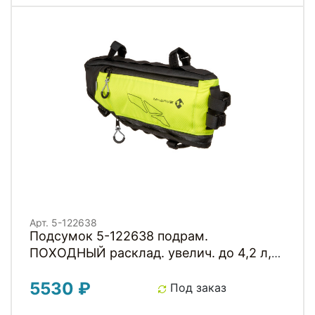
Арт. 5-122638
Подсумок 5-122638 подрам.
ПОХОДНЫЙ расклад. увелич. до 4,2 л,
42х14х25см 100% влагозащит. неоново-
5530 ₽
желтый M-WAVE
Под заказ