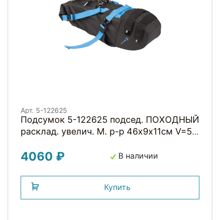
Арт. 5-122625
Подсумок 5-122625 подсед. ПОХОДНЫЙ
расклад. увелич. M. р-р 46х9х11см V=5л
100% влагозащит. черный M-WAVE
4060 ₽
В наличии
Купить