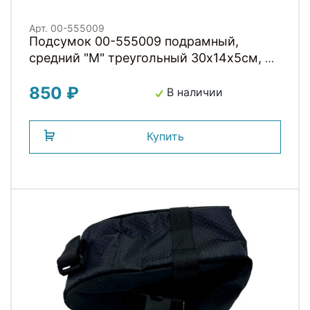
Арт. 00-555009
Подсумок 00-555009 подрамный,
средний "M" треугольный 30х14х5см, 3
липучки, водоотталк., молния
850 ₽
влагозащит, с сетчатым внеш.
В наличии
карманом, черный HORST
Купить