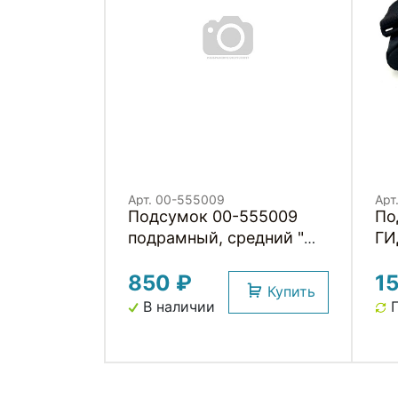
Арт. 00-555009
Арт
Подсумок 00-555009
По
подрамный, средний "M"
ГИ
треугольный 30х14х5см,
по
850 ₽
1
3 липучки, водоотталк.,
"L"
Купить
молния влагозащит, с
во
В наличии
П
сетчатым внеш.
кл
карманом, черный
че
HORST