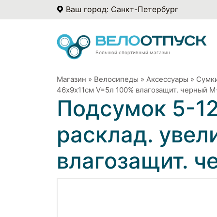
Ваш город: Санкт-Петербург
Большой спортивный магазин
Магазин
»
Велосипеды
»
Аксессуары
»
Сумки
46х9х11см V=5л 100% влагозащит. черный 
Подсумок 5-1
расклад. увел
влагозащит. 