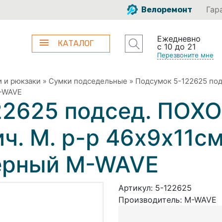
Гар
Велоремонт
Ежедневно
КАТАЛОГ
с 10 до 21
Перезвоните мне
 и рюкзаки
»
Сумки подседельные
»
Подсумок 5-122625 под
M-WAVE
22625 подсед. ПО
ич. M. р-р 46х9х11с
черный M-WAVE
Артикул:
5-122625
Производитель:
M-WAVE