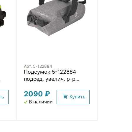
Арт. 5-122884
Подсумок 5-122884
подсед. увелич. р-р
,2
20х9х9см V=2,5л 100%
2090 ₽
водонепрониц. с
ть
Купить
отражат. элемент.
В наличии
сварные швы, дизайн
DENIM серый M-WAVE