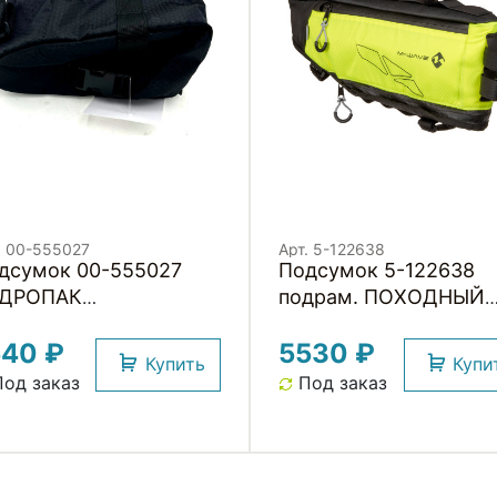
. 00-555027
Арт. 5-122638
дсумок 00-555027
Подсумок 5-122638
ДРОПАК
подрам. ПОХОДНЫЙ
дседельный , средний
расклад. увелич. до 4
540 ₽
5530 ₽
, 19,5х10,5х10,5см,
л, 42х14х25см 100%
Купить
Купи
доотталк, 2
влагозащит. неоново-
од заказ
Под заказ
ипсовые застежки,
желтый M-WAVE
рный HORST