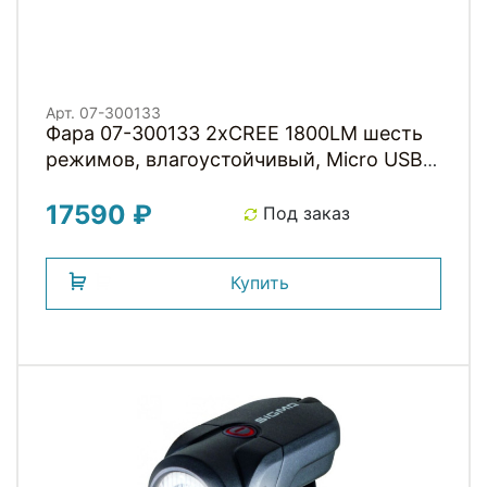
Арт. 07-300133
Фара 07-300133 2xCREE 1800LM шесть
режимов, влагоустойчивый, Micro USB
6700mAH (V9D-1800 GOLD) инд. уп.
17590 ₽
ЗОЛОТОЙ GACIRON NEW
Под заказ
Купить