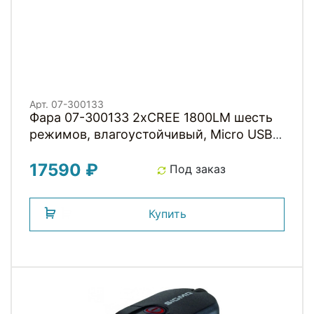
Арт. 07-300133
Фара 07-300133 2xCREE 1800LM шесть
режимов, влагоустойчивый, Micro USB
6700mAH (V9D-1800 GOLD) инд. уп.
17590 ₽
ЗОЛОТОЙ GACIRON NEW
Под заказ
Купить