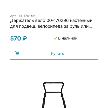
Арт. 00-170296
Держатель вело 00-170296 настенный
для подвеш. велосипеда за руль или
раму антицарап. покрытие сталь
570 ₽
черный H09A HORST
В наличии
Купить