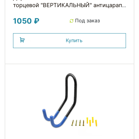
торцевой "ВЕРТИКАЛЬНЫЙ" антицарап.
покрытие, ЭРГОНОМИЧ. ФОРМЫ с доп.
1050 ₽
упором под 2е колесо, сталь серый
Под заказ
HORST
Купить