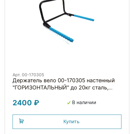
Арт. 00-170305
Держатель вело 00-170305 настенный
"ГОРИЗОНТАЛЬНЫЙ" до 20кг сталь,
широкий, складной, с антицарап.
2400 ₽
покрыт. синий H040A HORST
В наличии
Купить