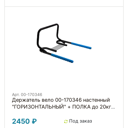
Арт. 00-170346
Держатель вело 00-170346 настенный
"ГОРИЗОНТАЛЬНЫЙ" + ПОЛКА до 20кг
сталь, широкий, складной, с антицарап.
2450 ₽
покрыт. синий H040B HORST
Под заказ