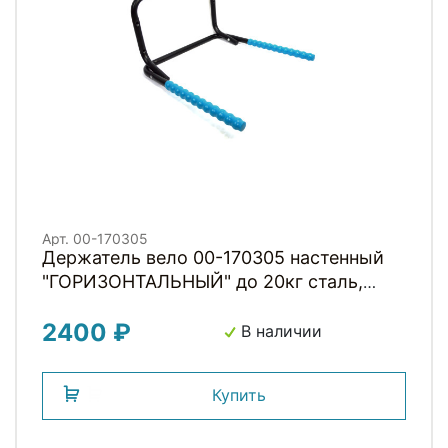
Арт. 00-170305
Держатель вело 00-170305 настенный
"ГОРИЗОНТАЛЬНЫЙ" до 20кг сталь,
широкий, складной, с антицарап.
2400 ₽
покрыт. синий H040A HORST
В наличии
Купить