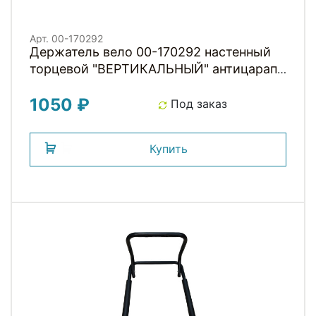
Арт. 00-170292
Держатель вело 00-170292 настенный
торцевой "ВЕРТИКАЛЬНЫЙ" антицарап.
покрытие, ЭРГОНОМИЧ. ФОРМЫ с доп.
1050 ₽
упором под 2е колесо, сталь серый
Под заказ
HORST
Купить