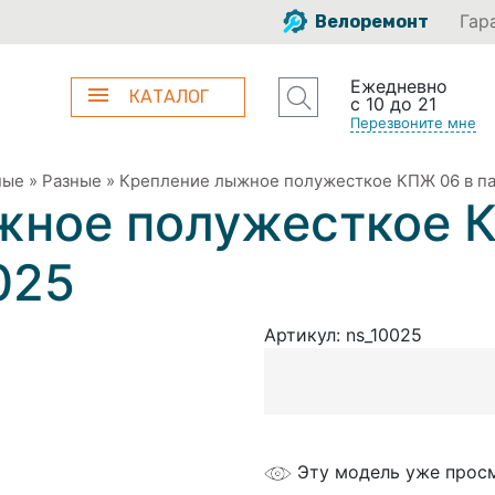
Гар
Велоремонт
Ежедневно
КАТАЛОГ
с 10 до 21
Перезвоните мне
ные
»
Разные
»
Крепление лыжное полужесткое КПЖ 06 в пак
жное полужесткое 
025
Артикул:
ns_10025
Эту модель уже прос