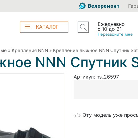
Гар
Велоремонт
Ежедневно
КАТАЛОГ
с 10 до 21
Перезвоните мне
ные
»
Крепления NNN
»
Крепление лыжное NNN Спутник Sate
ное NNN Спутник Sa
Артикул:
ns_26597
Эту модель уже прос