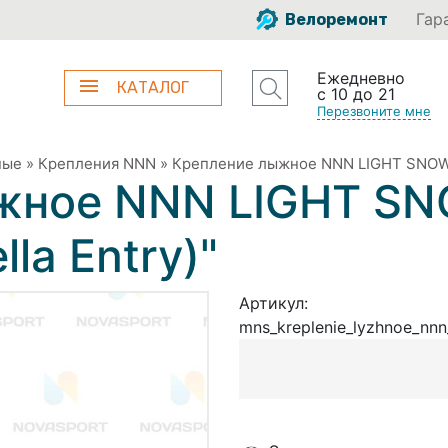
Гар
Велоремонт
Ежедневно
КАТАЛОГ
с 10 до 21
Перезвоните мне
ные
»
Крепления NNN
»
Крепление лыжное NNN LIGHT SNOW" (а
жное NNN LIGHT SN
lla Entry)"
Артикул:
mns_kreplenie_lyzhnoe_nn