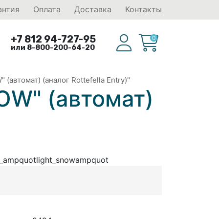
антия
Оплата
Доставка
Контакты
+7 812 94-727-95
0
или 8-800-200-64-20
втомат) (аналог Rottefella Entry)"
OW" (автомат)
n_ampquotlight_snowampquot