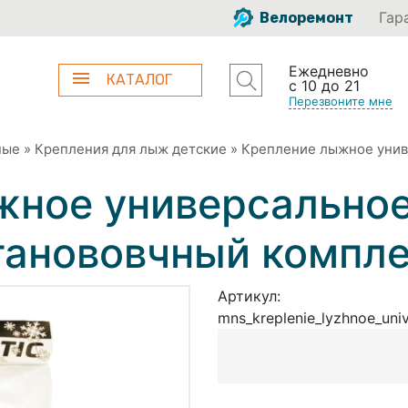
Гар
Велоремонт
Ежедневно
КАТАЛОГ
с 10 до 21
Перезвоните мне
ные
»
Крепления для лыж детские
»
Крепление лыжное унив
жное универсальное
танововчный компле
Артикул:
mns_kreplenie_lyzhnoe_uni