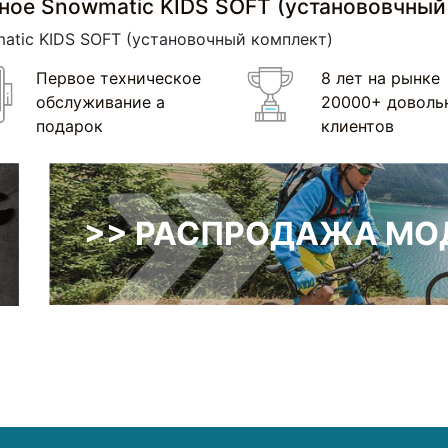
ное Snowmatic KIDS SOFT (установовчный
atic KIDS SOFT (установочный комплект)
Первое техническое
8 лет на рынке
обслуживание а
20000+ доволь
подарок
клиентов
>> РАСПРОДАЖА МОД