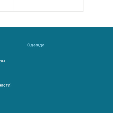
Одежда
ы
еры
части)