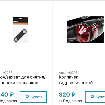
. 1-0955
Арт. 1-0922
юч/захват для снятия/
Колпачек
тановки колпачков
гидравлической
щитных и регуляторов
блокировки RST 1-09
440 ₽
820 ₽
сткости RST
Купить
Купи
од заказ
Под заказ