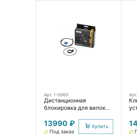
Арт. 1-0960
Арт
Дистанционная
Кл
блокировка для вилок
ус
SMART REMOTE LOCK-
за
13990 ₽
1
OUT UPGRADE KIT RST
же
Купить
Под заказ
П