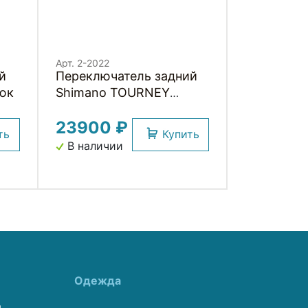
Арт. 2-2022
й
Переключатель задний
юк
Shimano TOURNEY
резьба
23900 ₽
ть
Купить
В наличии
Одежда
ы