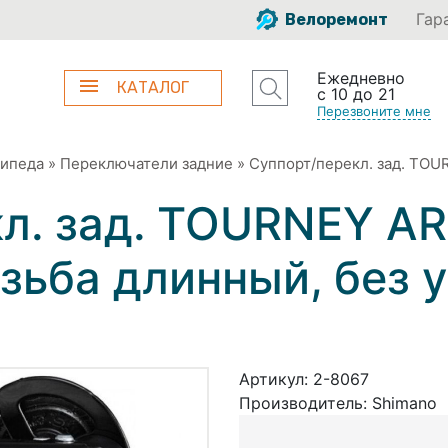
Гар
Велоремонт
Ежедневно
КАТАЛОГ
с 10 до 21
Перезвоните мне
сипеда
»
Переключатели задние
»
Суппорт/перекл. зад. TOU
кл. зад. TOURNEY 
езьба длинный, без 
Артикул:
2-8067
Производитель:
Shimano