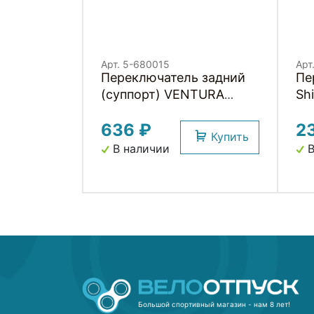
Арт. 5-680015
Арт
Переключатель задний
Пе
(суппорт) VENTURA
Sh
резьба
кр
636 ₽
2
Купить
В наличии
В
Большой спортивный магазин - нам 8 лет!