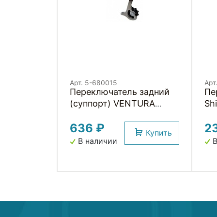
Арт. 5-680015
Арт
Переключатель задний
Пе
(суппорт) VENTURA
Sh
резьба
кр
636 ₽
2
Купить
В наличии
В