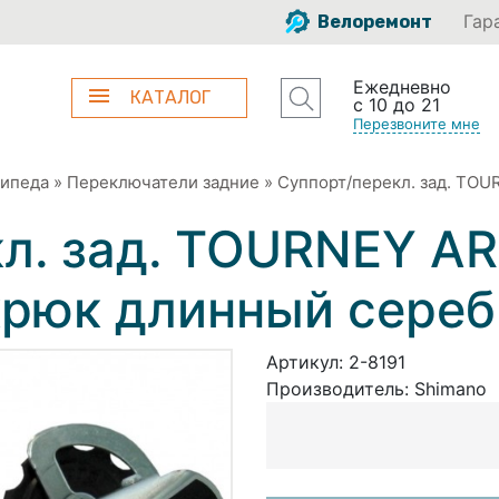
Гар
Велоремонт
Ежедневно
КАТАЛОГ
с 10 до 21
Перезвоните мне
сипеда
»
Переключатели задние
»
Суппорт/перекл. зад. TOU
кл. зад. TOURNEY 
 крюк длинный сере
Артикул:
2-8191
Производитель:
Shimano