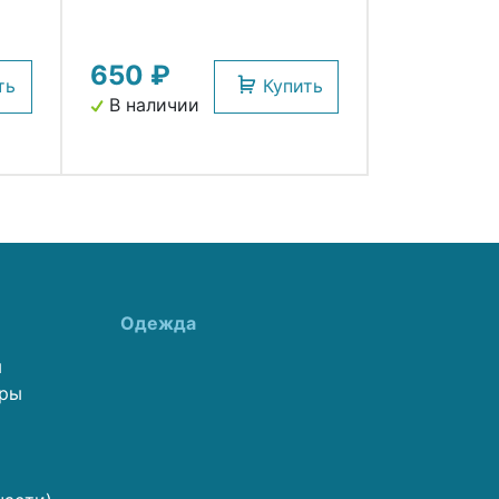
650 ₽
ть
Купить
В наличии
Одежда
ы
еры