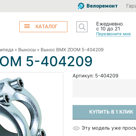
Гар
Велоремонт
Ежедневно
КАТАЛОГ
с 10 до 21
Перезвоните мне
сипеда
»
Выносы
»
Вынос BMX ZOOM 5-404209
OOM 5-404209
Артикул:
5-404209
КУПИТЬ В 1 КЛИК
Эту модель уже прос