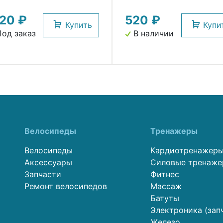
нные резинки CP240
120 ₽
520 ₽
ARK`S
Купить
Купи
од заказ
В наличии
Велосипеды
Тренажеры
Велосипеды
Кардиотренажер
Аксессуары
Силовые тренаж
Запчасти
Фитнес
Ремонт велосипедов
Массаж
Батуты
Электроника (зап
Железо