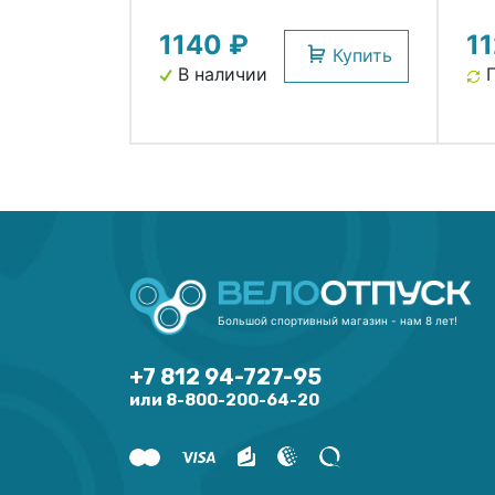
СLARK`S
сме
1140 ₽
1
СL
Купить
В наличии
П
Большой спортивный магазин - нам 8 лет!
+7 812 94-727-95
или 8-800-200-64-20