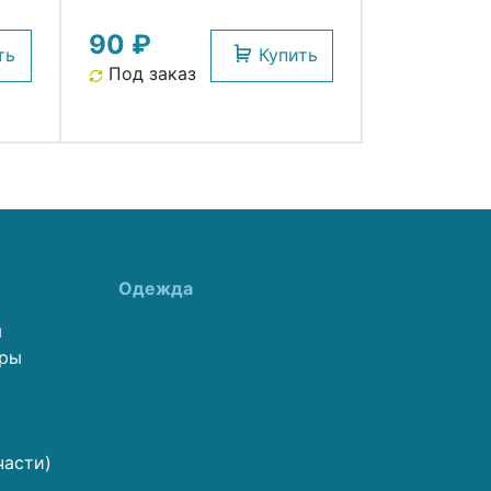
90 ₽
ть
Купить
Под заказ
Одежда
ы
еры
части)