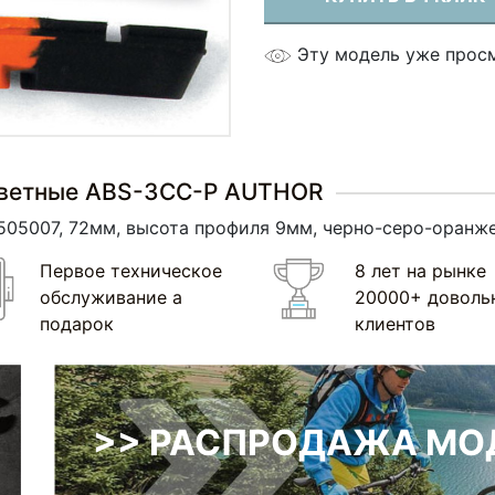
Эту модель уже прос
цветные ABS-3CC-P AUTHOR
05007, 72мм, высота профиля 9мм, черно-серо-оранже
Первое техническое
8 лет на рынке
обслуживание а
20000+ доволь
подарок
клиентов
>> РАСПРОДАЖА МОД