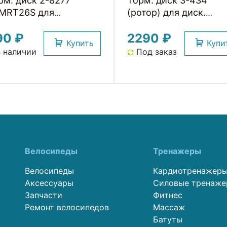
рм. диск 2-8277
Торм. диск 3-434
MRT26S для
(ротор) для диск.
ск.тормоза RT26 на 6
тормоза 180мм CENT
90 ₽
2290 ₽
лтов 160мм нерж. для
LOCK нерж. сталь
Купить
Купи
астик. колодок сталь,
серебр. C-CL-180-1-L
 наличии
Под заказ
з уп. SHIMANO
QR-V2-AM CLARKS
Велосипеды
Тренажеры
Велосипеды
Кардиотренажер
Аксессуары
Силовые тренаж
Запчасти
Фитнес
Ремонт велосипедов
Массаж
Батуты