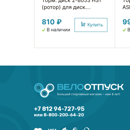
Торм. диск 2-8053 HS1
То
(ротор) для диск.
AS
тормоза 160мм, 6
ди
810 ₽
9
болтов нерж. сталь (без
бо
Купить
упаковки) серебристый
пл
В наличии
В
бе
Большой спортивный магазин - нам 8 лет!
+7 812 94-727-95
или 8-800-200-64-20