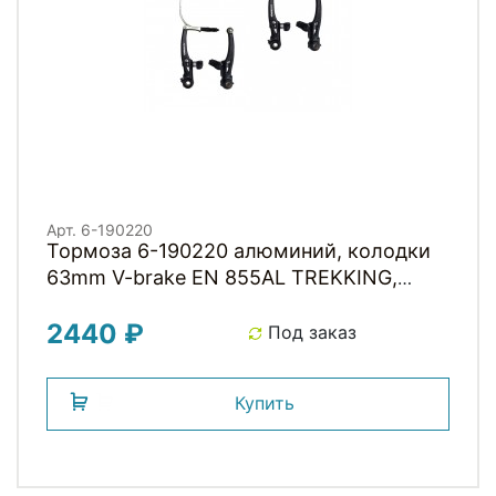
Арт. 6-190220
Тормоза 6-190220 алюминий, колодки
63mm V-brake EN 855AL TREKKING,
CITY, COMFORT 110мм перед.+зад.
2440 ₽
алюм. регул. черные TEKTRO
Под заказ
Купить