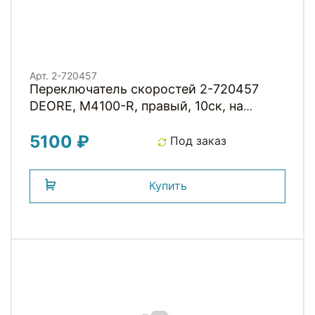
Арт. 2-720457
Переключатель скоростей 2-720457
DEORE, M4100-R, правый, 10ск, на
хомут, с инд, трос 2050мм ISLM4100RAP
5100 ₽
Япония SHIMANO
Под заказ
Купить