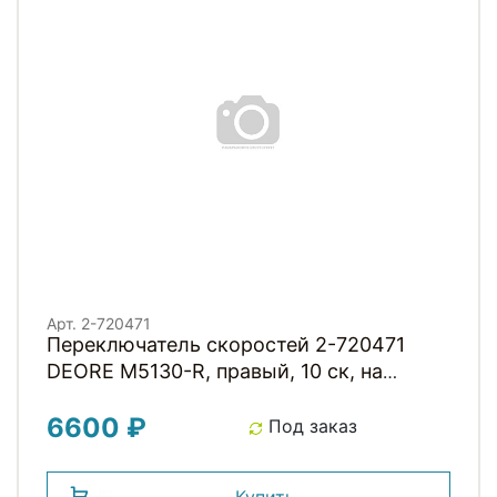
Арт. 2-720471
Переключатель скоростей 2-720471
DEORE M5130-R, правый, 10 ск, на
хомут, с инд, трос 2050мм,
6600 ₽
ISLM5130RAP Япония SHIMANO
Под заказ