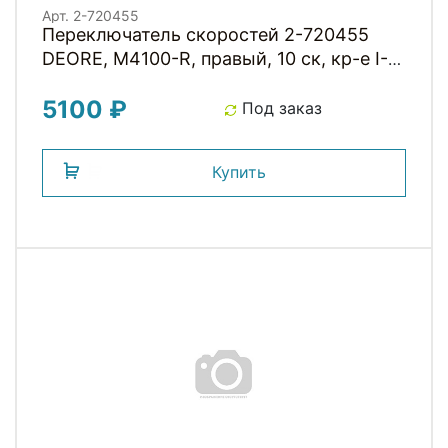
Арт. 2-720455
Переключатель скоростей 2-720455
DEORE, M4100-R, правый, 10 ск, кр-е I-
Spec EV, с инд, трос 2050мм
5100 ₽
ISLM4100IRAP Япония SHIMANO
Под заказ
Купить