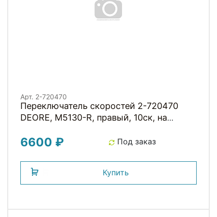
Арт. 2-720470
Переключатель скоростей 2-720470
DEORE, M5130-R, правый, 10ск, на
хомут, без инд, трос 2050мм,
6600 ₽
ISLM5130RA1P Япония SHIMANO
Под заказ
Купить