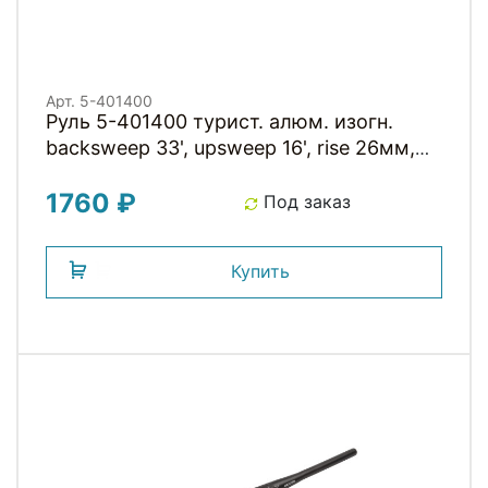
Арт. 5-401400
Руль 5-401400 турист. алюм. изогн.
backsweep 33', upsweep 16', rise 26мм,
22,2/25,4x590мм NR-A4-16(ISO-C)
1760 ₽
черный матовый City/Trekking bar 590
Под заказ
ZOOM
Купить