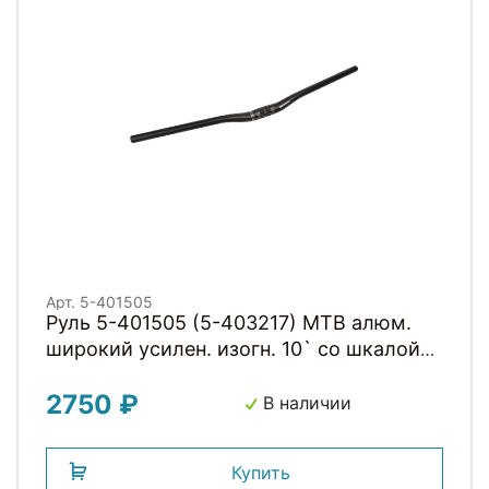
Арт. 5-401505
Руль 5-401505 (5-403217) MTB алюм.
широкий усилен. изогн. 10` со шкалой
22,2/31,8/780/20мм MTB-A4-
2750 ₽
320BTFOV(ISO-M) мат. черный на блист.
В наличии
ZOOM
Купить