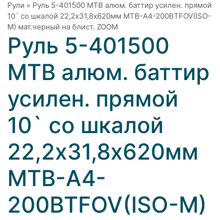
Рули
»
Руль 5-401500 MTB алюм. баттир усилен. прямой
10` со шкалой 22,2х31,8х620мм MTB-A4-200BTFOV(ISO-
M) мат.черный на блист. ZOOM
Руль 5-401500
MTB алюм. баттир
усилен. прямой
10` со шкалой
22,2х31,8х620мм
MTB-A4-
200BTFOV(ISO-M)