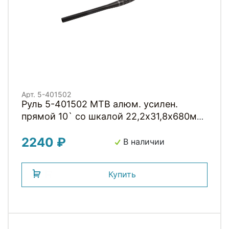
Арт. 5-401502
Руль 5-401502 MTB алюм. усилен.
прямой 10` со шкалой 22,2х31,8х680мм
MTB-A4-300BTFOV(ISO-M) мат. черный
2240 ₽
flat on top-29 на блист. ZOOM
В наличии
Купить