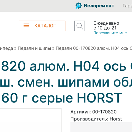
Гар
Велоремонт
Ежедневно
КАТАЛОГ
с 10 до 21
Перезвоните мне
сипеда
»
Педали и шипы
»
Педали 00-170820 алюм. H04 ось C
820 алюм. H04 ось 
ш. смен. шипами об
260 г серые HORST
Артикул:
00-170820
Производитель:
Horst