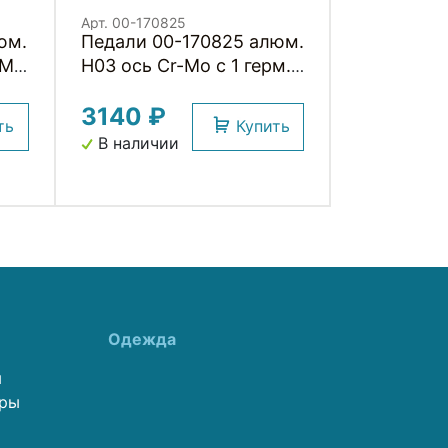
Арт. 00-170825
юм.
Педали 00-170825 алюм.
-Mo
H03 ось Cr-Mo с 1 герм.
ш.
промподш. смен. обод,
3140 ₽
облег, 90*67*23мм, 276
ть
Купить
г черно-серые HORST
В наличии
Одежда
ы
еры