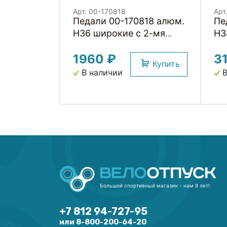
Арт. 00-170818
Арт
Педали 00-170818 алюм.
Пе
H36 широкие с 2-мя
H3
герм. промподш. резьба
Mo
1960 ₽
3
1/2', 420 г черные HORST
пр
Купить
90
В наличии
В
эл
Большой спортивный магазин - нам 8 лет!
+7 812 94-727-95
или 8-800-200-64-20