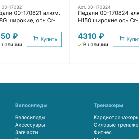
. 00-170821
Арт. 00-170824
дали 00-170821 алюм.
Педали 00-170824 ал
8G широкие, ось Cr-
H150 широкие ось Cr
 с 1-м герм.
с 3-мя герм. промпод
150 ₽
4310 ₽
омподш.+1DU,
со шкуркой,
Купить
Купи
*105*7мм, 380 г
90*105*18мм, 375г
 наличии
В наличии
ектр. золотист. HORST
черные HORST
Велосипеды
Тренажеры
Велосипеды
Кардиотренажер
Аксессуары
Силовые тренаж
Запчасти
Фитнес