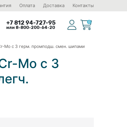
антия
Оплата
Доставка
Контакты
+7 812 94-727-95
0
или 8-800-200-64-20
r-Mo с 3 герм. промподш. смен. шипами
Cr-Mo с 3
легч.