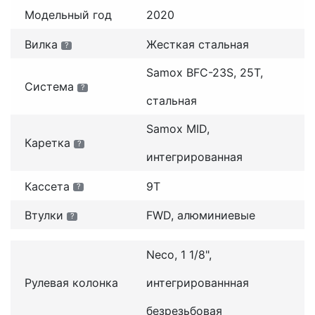
Модельный год
2020
Вилка
Жесткая стальная
?
Samox BFC-23S, 25T,
Система
?
стальная
Samox MID,
Каретка
?
интегрированная
Кассета
9T
?
Втулки
FWD, алюминиевые
?
Neco, 1 1/8",
Рулевая колонка
интегрированнная
безрезьбовая